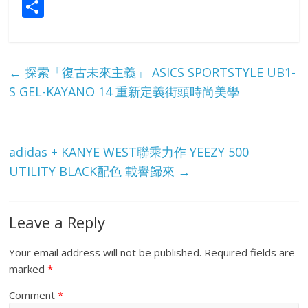
S
h
ar
e
←
探索「復古未來主義」 ASICS SPORTSTYLE UB1-
S GEL-KAYANO 14 重新定義街頭時尚美學
adidas + KANYE WEST聯乘力作 YEEZY 500
UTILITY BLACK配色 載譽歸來
→
Leave a Reply
Your email address will not be published.
Required fields are
marked
*
Comment
*