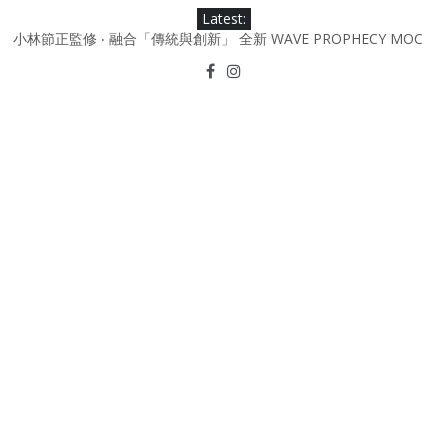
Skip
Latest:
to
小林節正監修 ‧ 融合「傳統與創新」 全新 WAVE PROPHECY MOC
content
鞋款登場！
Under Armour Curry 12最新簽名鞋升級登場 Curry USA 夢幻配色
延續奧運男籃熱話 同場加映．足踏Curry宇宙．別注版Curry Tour 中
國行系列登場
Under Armour Curry 11及 Curry 4 Retro「Championship
Mindset」 保持爭勝之心 爭標路上永不止步
由 Black Excellence 重新定義藝術時代單色調的影響力 New
Balance x Joe Freshgoods MADE in USA 990v4
日本東京都創作分部提案 NEW BALANCE / TOKYO DESIGN
STUDIO ML610 SLIP-ON