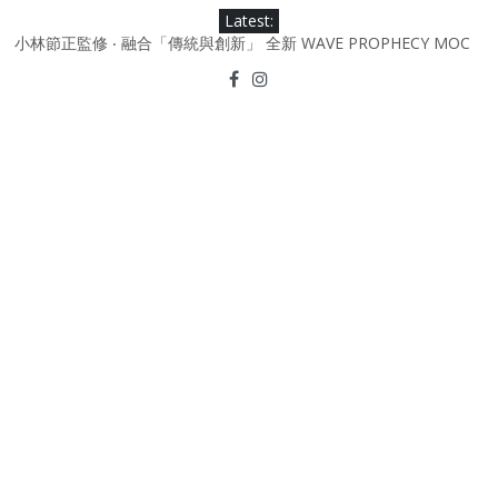
Skip
Latest:
to
小林節正監修 ‧ 融合「傳統與創新」 全新 WAVE PROPHECY MOC
content
鞋款登場！
Under Armour Curry 12最新簽名鞋升級登場 Curry USA 夢幻配色
延續奧運男籃熱話 同場加映．足踏Curry宇宙．別注版Curry Tour 中
國行系列登場
Under Armour Curry 11及 Curry 4 Retro「Championship
Mindset」 保持爭勝之心 爭標路上永不止步
由 Black Excellence 重新定義藝術時代單色調的影響力 New
Balance x Joe Freshgoods MADE in USA 990v4
日本東京都創作分部提案 NEW BALANCE / TOKYO DESIGN
STUDIO ML610 SLIP-ON