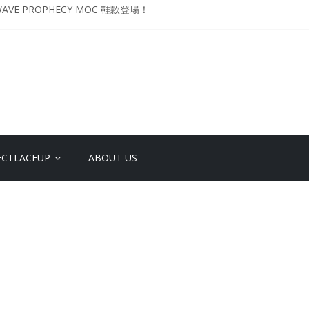
VE PROPHECY MOC 鞋款登場！
升級登場 Curry USA 夢幻配色 延續奧運男籃熱話 同場加映．足踏Curry宇宙．
 Retro「Championship Mindset」 保持爭勝之心 爭標路上永不止步
影響力 New Balance x Joe Freshgoods MADE in USA 990v4
YO DESIGN STUDIO ML610 SLIP-ON
ECTLACEUP
ABOUT US