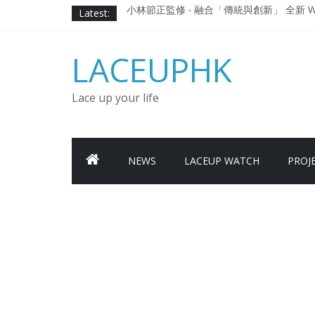
Skip
Latest:
小林節正監修 ‧ 融合「傳統與創新」 全新 WA
to
Under Armour Curry 12最新簽名鞋
content
Under Armour Curry 11及 Curry 4
LACEUPHK
由 Black Excellence 重新定義藝術時代單色調的
日本東京都創作分部提案 NEW BALANCE / TOK
Lace up your life
NEWS
LACEUP WATCH
PROJ