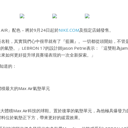
E AIR」配色 – 將於
9
月
24
日起於
NIKE.COM
及指定店鋪發售
。
7代簽名鞋，其實我們心中很早就有了『藍圖』。一切都從頭開始，不
的氣墊。」LEBRON 17的設計師Jason Petrie表示：「這雙鞋為J
未來如何更好提升球員賽場表現的一次全新探索。」
知道的：
積最大的Max Air氣墊單元
如此大體積Max Air科技的球鞋。置於後掌的氣墊單元，為他極具爆發
材料位於氣墊正下方，帶來更好的緩震效果。