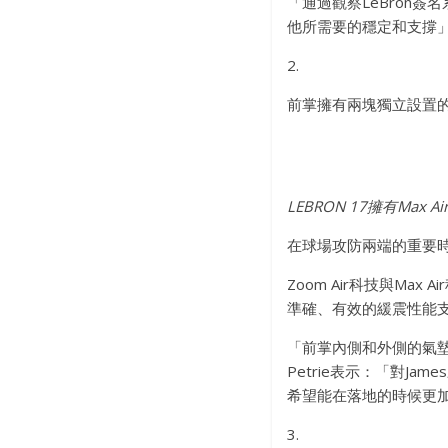
「通過觀察LeBron簽
他所需要的穩定和支撐」P
2.
前掌擁有兩塊獨立設置的Z
LEBRON 17擁有Max 
在球場攻防兩端的重要時
Zoom Air科技與Ma
準確、有效的緩震性能
「前掌內側和外側的氣墊
Petrie表示：「對
希望能在落地的時候更
3.