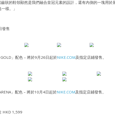
鋸齒狀的鞋領顯然是我們融合皇冠元素的設計，還有內側的一塊用於
匙一樣。」
4日發售
E GOLD」配色 – 將於
9
月
26
日起於
NIKE.COM
及指定店鋪發售
。
E ARENA」配色 – 將於10月
4
日起於
NIKE.COM
及指定店鋪發售
。
 HKD 1,599