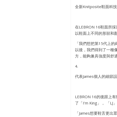
全新Knitposite鞋面科技
在LEBRON 16鞋面所採
以鞋面上不同的形狀和
「我們想把第15代上的
以後，我們得到了一種像
方，能夠兼具強度與舒
4.
代表James個人的細節
LEBRON 16的後跟
了「I’m King」， 「
「James想要鞋舌更