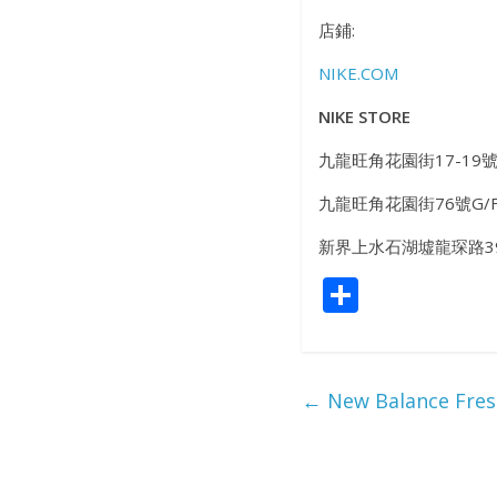
店鋪:
NIKE.COM
NIKE STORE
九龍旺角花園街17-19號G
九龍旺角花園街76號G/
新界上水石湖墟龍琛路39
S
h
ar
e
←
New Balance F