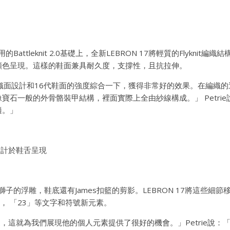
用的Battleknit 2.0基礎上，全新LEBRON 17將輕質的Flykni
顏色呈現。這樣的鞋面兼具耐久度，支撐性，且抗拉伸。
織面設計和16代鞋面的強度綜合一下，獲得非常好的效果。在編織
寶石一般的外骨骼裝甲結構，裡面實際上全由紗線構成。」 Petri
適。」
設計於鞋舌呈現
上有獅子的浮雕，鞋底還有James扣籃的剪影。LEBRON 17將這些細
LJ」， 「23」等文字和符號新元素。
出眾，這就為我們展現他的個人元素提供了很好的機會。」Petrie說