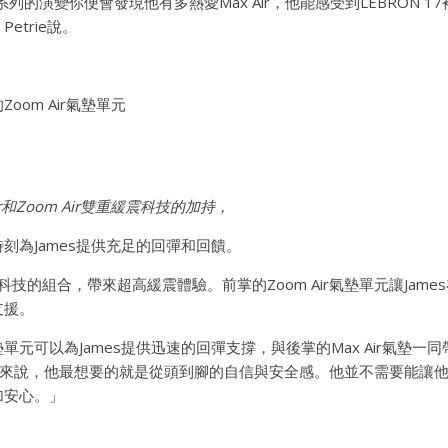
名系列的演變你便會發現他有多熱愛Max Air，他能感受到LEBRON 
etrie說。
oom Air氣墊單元
Air和Zoom Air雙重緩震科技的加持，
刻為James提供充足的回彈和回饋。
x Air科技的組合，帶來超高緩震體驗。前掌的Zoom Air氣墊單元讓Ja
支援。
單元可以為James提供迅速的回彈支撐，與後掌的Max Air氣墊一
James來說，他最想要的就是從頭到腳的自信與安全感。他並不需要能
加安心。」