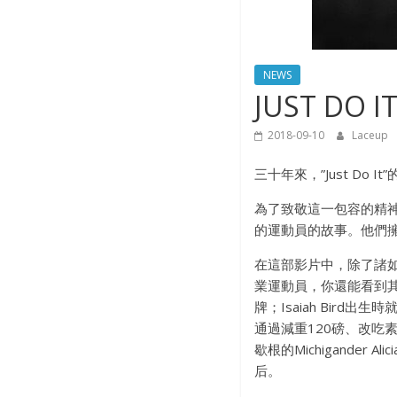
NEWS
JUST D
2018-09-10
Laceup
三十年來，”Just D
為了致敬這一包容的精神，
的運動員的故事。他們
在這部影片中，除了諸如 LeBro
業運動員，你還能看到其他
牌；Isaiah Bird出
通過減重120磅、改
歇根的Michigander
后。