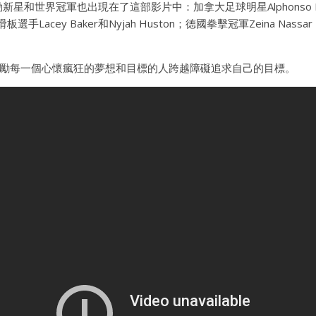
星和世界冠軍也出現在了這部影片中：加拿大足球明星Alphonso D
滑板選手Lacey Baker和Nyjah Huston；德國拳擊冠軍Zeina N
”影片將激勵每一個心懷瘋狂的夢想和目標的人跨越障礙追求自己的目標。