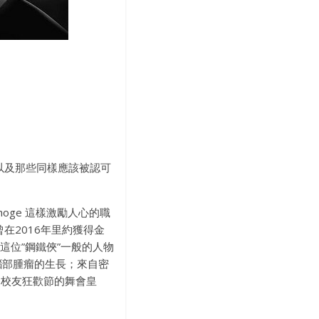
動員以及那些同樣應該被認可
Kipchoge 這樣激勵人心的職
曾在2016年里約獲得金
ey，這位”鋼鐵俠”一般的人物
腦部腫瘤的生長；來自密
評選為校友狂歡節的舞會皇