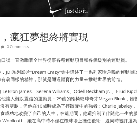
O IT，瘋狂夢想終將實現
0 Comments
o It”的口號一直激勵著全世界從事各種運動項目和各個級別的運動員。
JDI系列影片”Dream Crazy”集中講述了一系列家喻戶曉的運
擁有著同樣的精神，那就是通過體育的力量來推動世界的前進。
n James、Serena Williams、Odell Beckham Jr. 、Eliud 
讓人難以置信的運動員：29歲的輪椅籃球奇才Megan Blunk，她
生時就沒有雙腿，但他在10歲時成為了摔跤隊中的強者；Charlie Jabal
吃素食成功地改變了自己的人生，在這期間，他還抑制了伴隨他一生的
 Alicia Woollcott，她在高中時不僅在欖球場上擔任後衛，還同時被