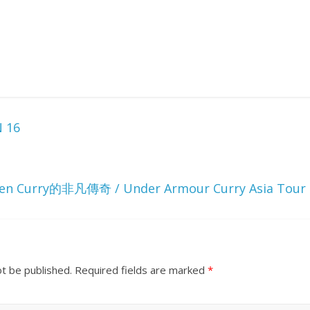
 16
n Curry的非凡傳奇 / Under Armour Curry Asia T
ot be published.
Required fields are marked
*