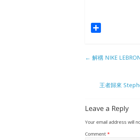
S
h
ar
e
←
解構 NIKE LEBRON
王者歸來 Stephe
Leave a Reply
Your email address will n
Comment
*