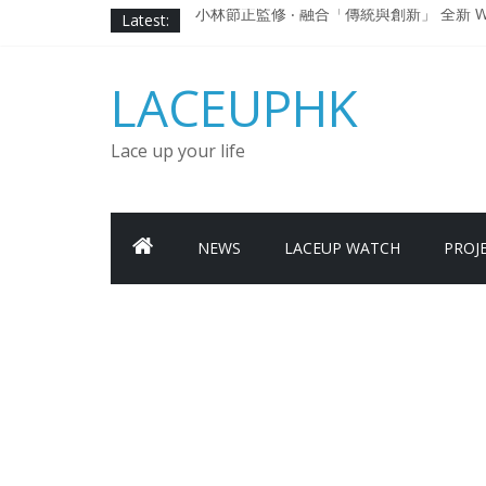
Skip
Latest:
小林節正監修 ‧ 融合「傳統與創新」 全新 WA
to
Under Armour Curry 12最新簽名鞋
content
Under Armour Curry 11及 Curry 4
LACEUPHK
由 Black Excellence 重新定義藝術時代單色調的
日本東京都創作分部提案 NEW BALANCE / TOK
Lace up your life
NEWS
LACEUP WATCH
PROJ