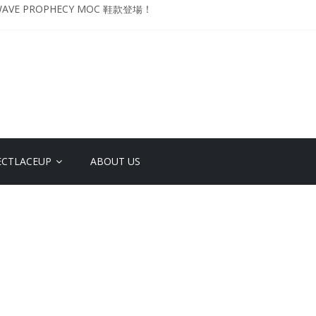
VE PROPHECY MOC 鞋款登場！
升級登場 Curry USA 夢幻配色 延續奧運男籃熱話 同場加映．足踏Curry宇宙．
 Retro「Championship Mindset」 保持爭勝之心 爭標路上永不止步
影響力 New Balance x Joe Freshgoods MADE in USA 990v4
YO DESIGN STUDIO ML610 SLIP-ON
ECTLACEUP
ABOUT US