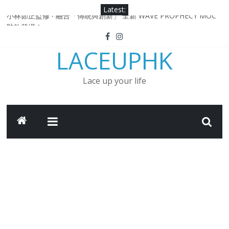
Skip
Latest:
to
小林節正監修 ‧ 融合「傳統與創新」 全新 WAVE PROPHECY MOC
鞋款登場！
content
Under Armour Curry 12最新簽名鞋升級登場 Curry USA 夢幻配色
LACEUPHK
延續奧運男籃熱話 同場加映．足踏Curry宇宙．別注版Curry Tour 中
國行系列登場
Under Armour Curry 11及 Curry 4 Retro「Championship
Lace up your life
Mindset」 保持爭勝之心 爭標路上永不止步
由 Black Excellence 重新定義藝術時代單色調的影響力 New
Balance x Joe Freshgoods MADE in USA 990v4
日本東京都創作分部提案 NEW BALANCE / TOKYO DESIGN
STUDIO ML610 SLIP-ON