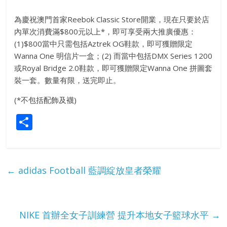
為慶祝澳門首家Reebok Classic Store開業，現在只要於店
內單次消費滿$800元以上*，即可享受兩大推廣優惠：
(1)$800當中只需包括Aztrek OG鞋款，即可獲贈限定
Wanna One 明信片一盒；(2) 而當中包括DMX Series 1200
或Royal Bridge 2.0鞋款，即可獲贈限定Wanna One 拼圖套
裝一套。數量有限，送完即止。
(*不包括配飾及襪)
S
h
ar
e
←
adidas Football 藍調綻放皇者榮耀
NIKE 首辦全女子訓練營 提升本地女子籃球水平
→