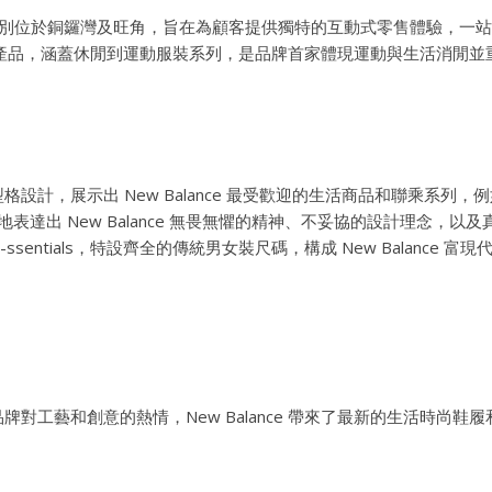
專門店分別位於銅鑼灣及旺角，旨在為顧客提供獨特的互動式零售體驗，一
優良生活產品，涵蓋休閒到運動服裝系列，是品牌首家體現運動與生活消閒
計，展示出 New Balance 最受歡迎的生活商品和聯乘系列，例如 Mad
SA，純粹地表達出 New Balance 無畏無懼的精神、不妥協的設計理念
-ssentials，特設齊全的傳統男女裝尺碼，構成 New Balance 
牌對工藝和創意的熱情，New Balance 帶來了最新的生活時尚鞋