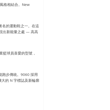
用風格相結合。New
中最著名的運動鞋之一。在這
現出新能量之處 — 高高
受職業籃球員喜愛的型號，
跑步傳統。9060 採用
大的 N 字標誌及新輪廓