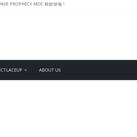
VE PROPHECY MOC 鞋款登場！
升級登場 Curry USA 夢幻配色 延續奧運男籃熱話 同場加映．足踏Curry宇宙．
 Retro「Championship Mindset」 保持爭勝之心 爭標路上永不止步
影響力 New Balance x Joe Freshgoods MADE in USA 990v4
YO DESIGN STUDIO ML610 SLIP-ON
ECTLACEUP
ABOUT US