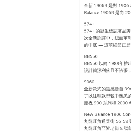
全新 1906R 是對 
Balance 1906R
574+
574+ 的誕生標誌著品
次全新詮譯中，絨面革鞋
的中底 — 這項細節正
BB550
BB550 以向 198
設計簡潔利落且不誇張
9060
全新款式的靈感源自 99
了以往鞋款型號中熟悉的
慶祝 990 系列和 200
New Balance 1906 Con
九龍旺角通菜街 56-58
九龍旺角亞皆老街 8 號朗豪