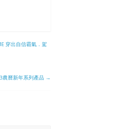
REME 穿出自信霸氣．駕
023農曆新年系列產品
→