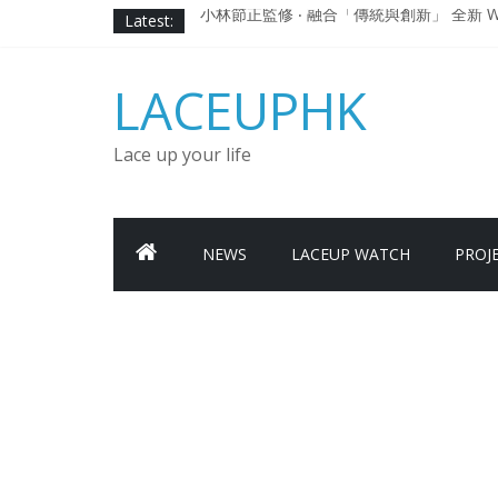
Skip
Latest:
小林節正監修 ‧ 融合「傳統與創新」 全新 WA
to
Under Armour Curry 12最新簽名鞋
content
Under Armour Curry 11及 Curry 4
LACEUPHK
由 Black Excellence 重新定義藝術時代單色調的
日本東京都創作分部提案 NEW BALANCE / TOK
Lace up your life
NEWS
LACEUP WATCH
PROJ