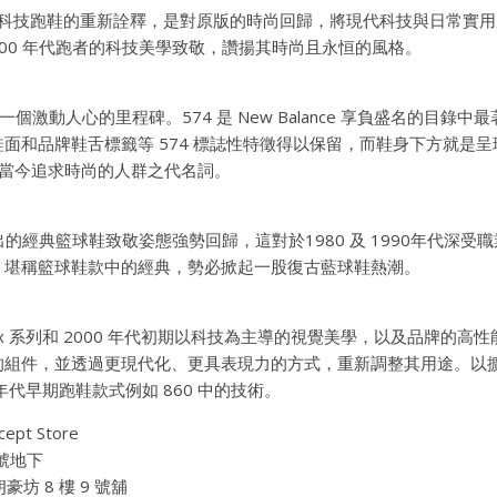
1906 科技跑鞋的重新詮釋，是對原版的時尚回歸，將現代科技與日常實
 是向 2000 年代跑者的科技美學致敬，讚揚其時尚且永恒的風格。
牌一個激動人心的里程碑。574 是 New Balance 享負盛名的目錄
面和品牌鞋舌標籤等 574 標誌性特徵得以保留，而鞋身下方就是呈
是當今追求時尚的人群之代名詞。
9年推出的經典籃球鞋致敬姿態強勢回歸，這對於1980 及 1990年代深
，堪稱籃球鞋款中的經典，勢必掀起一股復古藍球鞋熱潮。
x 系列和 2000 年代初期以科技為主導的視覺美學，以及品牌的高性能
組件，並透過更現代化、更具表現力的方式，重新調整其用途。以擴
0 年代早期跑鞋款式例如 860 中的技術。
cept Store
 號地下
坊 8 樓 9 號舖