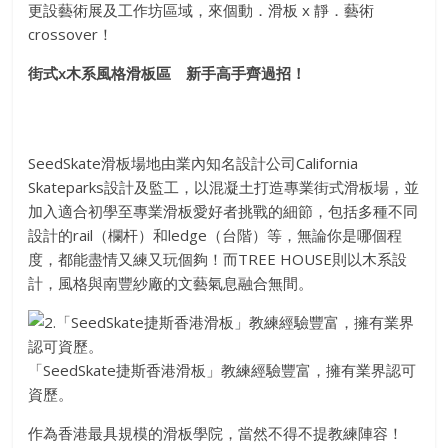
更設藝術展及工作坊區域，來個動．滑板 x 靜．藝術
crossover！
街式x木系風格滑板區 新手高手齊過招！
SeedSkate滑板場地由業內知名設計公司California
Skateparks設計及監工，以混凝土打造專業街式滑板場，並
加入適合初學至專業滑板愛好者挑戰的細節，包括多種不同
設計的rail（欄杆）和ledge（台階）等，無論你是哪個程
度，都能盡情又練又玩個夠！而TREE HOUSE則以木系設
計，風格與南豐紗廠的文藝氣息融合無間。
「SeedSkate捷斯香港滑板」教練經驗豐富，擁有業界認可
資歷。
作為香港最具規模的滑板學院，當然不得不提教練陣容！