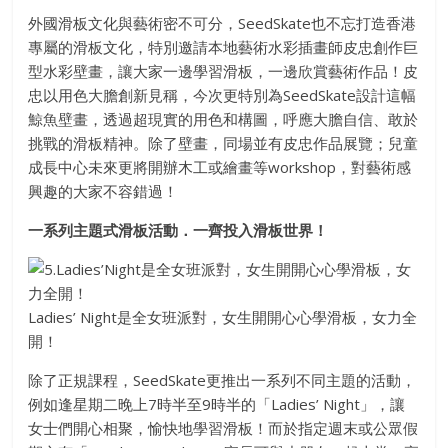
外國滑板文化與藝術密不可分，SeedSkate也不忘打造香港
專屬的滑板文化，特別邀請本地藝術水彩插畫師皮忠創作巨
型水彩壁畫，讓大家一邊學習滑板，一邊欣賞藝術作品！皮
忠以用色大膽創新見稱，今次更特別為SeedSkate設計這幅
鯨魚壁畫，透過超現實的用色和構圖，呼應大膽自信、敢於
挑戰的滑板精神。除了壁畫，同場並有皮忠作品展覽；兒童
成長中心未來更將開辦木工或繪畫等workshop，對藝術感
興趣的大家不容錯過！
一系列主題式滑板活動．一齊投入滑板世界！
Ladies’ Night是全女班派對，女生開開心心學滑板，女力全
開！
除了正規課程，SeedSkate更推出一系列不同主題的活動，
例如逢星期二晚上7時半至9時半的「Ladies’ Night」，讓
女士們開心相聚，愉快地學習滑板！而於指定週末或公眾假