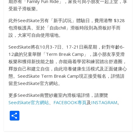
期亦有「Family Fun Ride」，家長可與小朋友一起上堂，享
受親子滑板樂。
此外SeedSkate另有「新手試玩」體驗日，費用港幣 $328
包滑板護具。至於「自由chill」滑板時段則為滑板好手而
設，大家可自由使用場地。
SeedSkate將在10月3-7日、17-21日兩星期，針對年齡6-
12歲的兒童舉辦「Term Break Camp」，讓小朋友享受滑
板樂和獲得新技能之餘，亦能藉着學習和練習踏出舒適圈，
釋放自己和建立自信，由此培養健康生活模式及正面健康心
態。SeedSkate Term Break Camp現正接受報名，詳情請
留意SeedSkate官方網站。
更多SeedSkate南豐紗廠室內滑板場詳情，請瀏覽
SeedSkate官方網站
、
FACEBOOK專頁
及
INSTAGRAM
。
S
h
ar