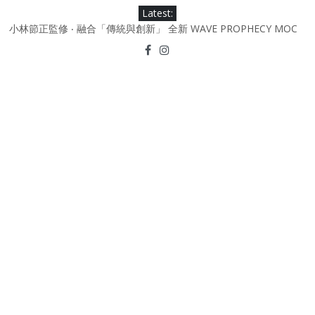
Skip
Latest:
to
小林節正監修 ‧ 融合「傳統與創新」 全新 WAVE PROPHECY MOC
content
鞋款登場！
Under Armour Curry 12最新簽名鞋升級登場 Curry USA 夢幻配色
延續奧運男籃熱話 同場加映．足踏Curry宇宙．別注版Curry Tour 中
國行系列登場
Under Armour Curry 11及 Curry 4 Retro「Championship
Mindset」 保持爭勝之心 爭標路上永不止步
由 Black Excellence 重新定義藝術時代單色調的影響力 New
Balance x Joe Freshgoods MADE in USA 990v4
日本東京都創作分部提案 NEW BALANCE / TOKYO DESIGN
STUDIO ML610 SLIP-ON