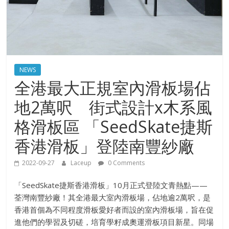
NEWS
全港最大正規室內滑板場佔
地2萬呎 街式設計x木系風
格滑板區 「SeedSkate捷斯
香港滑板」登陸南豐紗廠
2022-09-27
Laceup
0 Comments
「SeedSkate捷斯香港滑板」10月正式登陸文青熱點——
荃灣南豐紗廠！其全港最大室內滑板場，佔地逾2萬呎，是
香港首個為不同程度滑板愛好者而設的室內滑板場，旨在促
進他們的學習及切磋，培育學籽成奧運滑板項目新星。同場