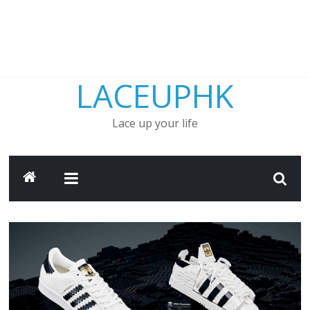
LACEUPHK
Lace up your life