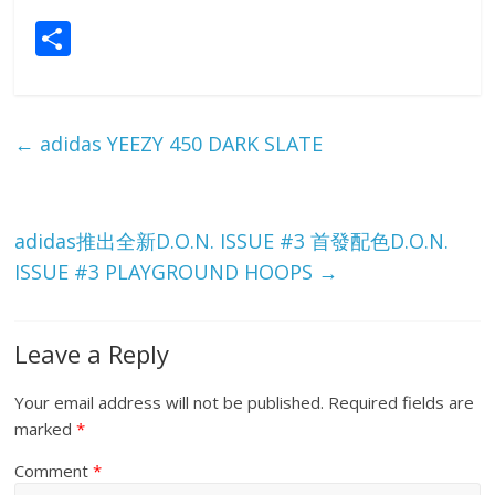
S
h
ar
e
←
adidas YEEZY 450 DARK SLATE
adidas推出全新D.O.N. ISSUE #3 首發配色D.O.N.
ISSUE #3 PLAYGROUND HOOPS
→
Leave a Reply
Your email address will not be published.
Required fields are
marked
*
Comment
*