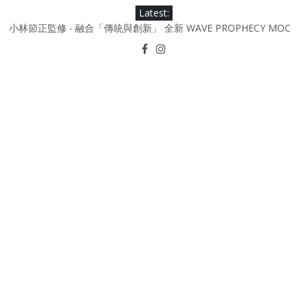
Skip
Latest:
to
小林節正監修 ‧ 融合「傳統與創新」 全新 WAVE PROPHECY MOC
content
鞋款登場！
Under Armour Curry 12最新簽名鞋升級登場 Curry USA 夢幻配色
延續奧運男籃熱話 同場加映．足踏Curry宇宙．別注版Curry Tour 中
國行系列登場
Under Armour Curry 11及 Curry 4 Retro「Championship
Mindset」 保持爭勝之心 爭標路上永不止步
由 Black Excellence 重新定義藝術時代單色調的影響力 New
Balance x Joe Freshgoods MADE in USA 990v4
日本東京都創作分部提案 NEW BALANCE / TOKYO DESIGN
STUDIO ML610 SLIP-ON