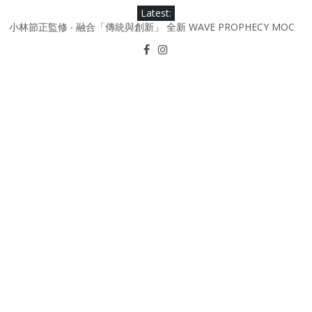
Skip
Latest:
to
小林節正監修 ‧ 融合「傳統與創新」 全新 WAVE PROPHECY MOC
content
鞋款登場！
Under Armour Curry 12最新簽名鞋升級登場 Curry USA 夢幻配色
延續奧運男籃熱話 同場加映．足踏Curry宇宙．別注版Curry Tour 中
國行系列登場
Under Armour Curry 11及 Curry 4 Retro「Championship
Mindset」 保持爭勝之心 爭標路上永不止步
由 Black Excellence 重新定義藝術時代單色調的影響力 New
Balance x Joe Freshgoods MADE in USA 990v4
日本東京都創作分部提案 NEW BALANCE / TOKYO DESIGN
STUDIO ML610 SLIP-ON