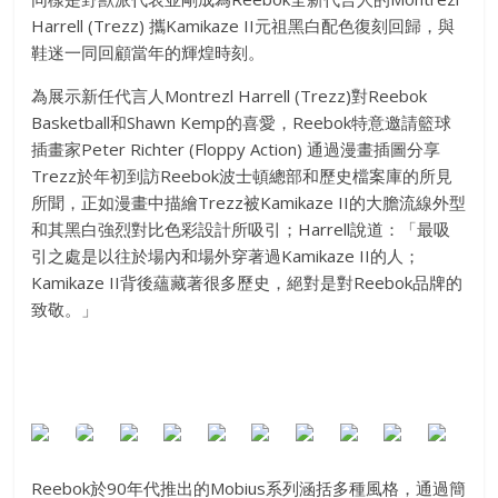
Harrell (Trezz) 攜Kamikaze II元祖黑白配色復刻回歸，與
鞋迷一同回顧當年的輝煌時刻。
為展示新任代言人Montrezl Harrell (Trezz)對Reebok
Basketball和Shawn Kemp的喜愛，Reebok特意邀請籃球
插畫家Peter Richter (Floppy Action) 通過漫畫插圖分享
Trezz於年初到訪Reebok波士頓總部和歷史檔案庫的所見
所聞，正如漫畫中描繪Trezz被Kamikaze II的大膽流線外型
和其黑白強烈對比色彩設計所吸引；Harrell說道：「最吸
引之處是以往於場內和場外穿著過Kamikaze II的人；
Kamikaze II背後蘊藏著很多歷史，絕對是對Reebok品牌的
致敬。」
Reebok於90年代推出的Mobius系列涵括多種風格，通過簡