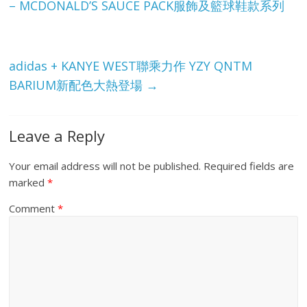
– MCDONALD’S SAUCE PACK服飾及籃球鞋款系列
adidas + KANYE WEST聯乘力作 YZY QNTM
BARIUM新配色大熱登場
→
Leave a Reply
Your email address will not be published.
Required fields are
marked
*
Comment
*