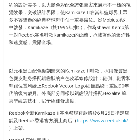
約的設計美學，以大膽色彩配合誇張圖案來展示不一樣的視
覺效果，突破設計界限；使Kamikaze II在當年籃球界上眾
多不容錯過的經典籃球鞋中佔一重要席位。從Mobius系列
中啟發，Kamikaze II於1995年推出，作為Shawn Kemp第
一對Reebok簽名鞋款Kamikaze的延續，承載著他的爆炸性
和速度感，震懾全場。
以元祖黑白配色復刻歸來的Kamikaze II鞋款，採用優質黑
色麂皮鞋身搭配鋸齒狀的白色皮革線條設計；鞋側、鞋舌和
鞋跟位置均縫上Reebok Vector Logo細節點綴；重回90年
代的復古歲月。外底部分同樣以鋸齒設計搭配Hexalite 蜂
巢型緩震技術，賦予絕佳舒適度。
Reebok全新Kamikaze II簽名籃球鞋款將於6月25日指定店
舖及Reebok香港官方網上商店（
https://www.reebok.hk/
）上架。
Reebok店舖/專櫃：