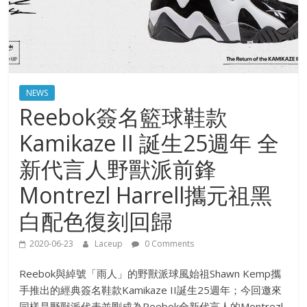
NEWS
Reebok簽名籃球鞋款
Kamikaze II 誕生25週年 全
新代言人野獸派前鋒
Montrezl Harrell攜元祖黑
白配色復刻回歸
2020-06-23
Laceup
0 Comments
Reebok與綽號「雨人」的野獸派球風始祖Shawn Kemp攜
手推出的經典簽名鞋款Kamikaze II誕生25週年；今回邀來
同樣是野獸派代表並剛成為Reebok全新代言人的Montrezl