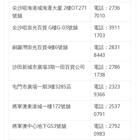
尖沙咀海港城海運大廈 2樓OT271
電話：2736
號舖
7010
尖沙咀祟光百貨 G樓G-03號舖
電話：3911
1703
銅鑼灣崇光百貨4樓6號舖
電話：2831
8443
沙田新城市廣場3期一田百貨公司
電話：2786
1738
屯門市廣場一期3樓3285店
電話：2323
9366
將軍澳東港城一樓172號舖
電話：2537
0791
將軍澳中心地下G53號舖
電話：‪2792
0983