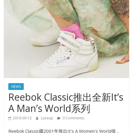
NEWS
Reebok Classic推出全新It’s
A Man’s World系列
2019-09-12
Laceup
0 Comments
Reebok Classic繼2001年推出It’s A Women’s World後，