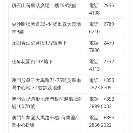
鑽石山荷里活廣場二樓269號舖
電話：‪2955
4108
尖沙咀彌敦道36-44號重慶大廈地
電話：2789
庫9舖
6210
元朗青山公路段172號地下
電話：2470
7886
旺角花園街11A地下
電話：‪2332
4113
澳門殷皇子大馬路71-75號英皇南
電話：+853
灣中心地下1號舖及地庫
2823 8709
澳門西提圓形地澳門銀河渡假城商
電話：+853
舖1007B號
2899 0032
澳門荷蘭園大馬路35號 荷蘭園商
電話：‪+853
業中心D舖
2856 2022