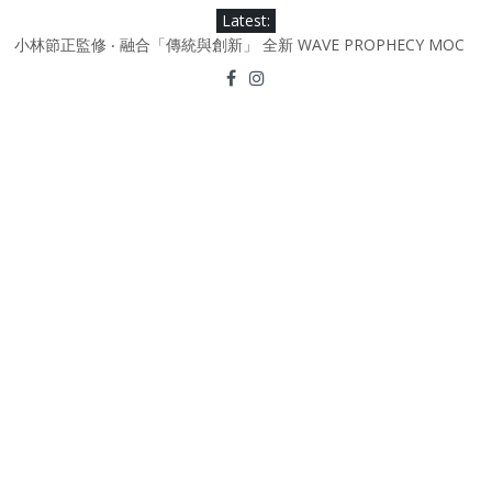
Skip
Latest:
to
小林節正監修 ‧ 融合「傳統與創新」 全新 WAVE PROPHECY MOC
content
鞋款登場！
Under Armour Curry 12最新簽名鞋升級登場 Curry USA 夢幻配色
延續奧運男籃熱話 同場加映．足踏Curry宇宙．別注版Curry Tour 中
國行系列登場
Under Armour Curry 11及 Curry 4 Retro「Championship
Mindset」 保持爭勝之心 爭標路上永不止步
由 Black Excellence 重新定義藝術時代單色調的影響力 New
Balance x Joe Freshgoods MADE in USA 990v4
日本東京都創作分部提案 NEW BALANCE / TOKYO DESIGN
STUDIO ML610 SLIP-ON