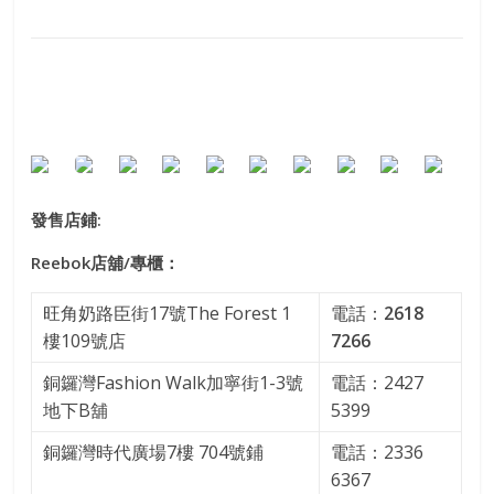
發售店鋪
:
Reebok
店舖
/
專櫃：
旺角奶路臣街17號The Forest 1
電話：
2618
樓109號店
7266
銅鑼灣Fashion Walk加寧街1-3號
電話：2427
地下B舖
5399
銅鑼灣時代廣場7樓 704號鋪
‪電話：2336
6367