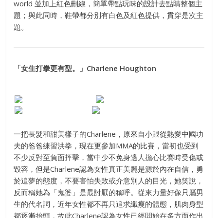
world 並加上紅色刪線，簡單帶點玩味的設計去點睛整個主
題；與此同時，鞋帶都分別有白色及紅色提供，貫穿是次主
題。
「女生打拳更有型。」Charlene Houghton
一把長髮和甜美樣子的Charlene，原來自小跟從熱愛中國功
夫的爸爸練習洪拳，現在更參加MMA的比賽，當初也受到
不少反對至負面抨擊，當中少不免身邊人擔心比賽時受傷或
毀容，但是Charlene認為女性真正美麗是源於內在自信，勇
於追夢的態度，不要害怕失敗或介意別人的目光，她笑說，
反而稱她為「鬼婆」是最討厭的稱呼。從來力量好像只屬男
生的代名詞，近年女性都不再只追求纖瘦的體態，肌肉身型
都逐漸抬頭，故此Charlene認為女性已經開始在多方面作出