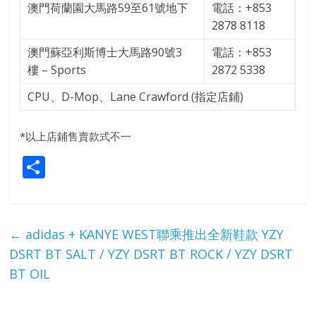
澳門荷蘭園大馬路59至61號地下
電話：+853
2878 8118
澳門蘇亞利斯博士大馬路90號3
電話：+853
樓 – Sports
2872 5338
CPU、D-Mop、Lane Crawford (指定店鋪)
*以上店鋪售賣款式不一
S
h
ar
e
←
adidas + KANYE WEST聯乘推出全新鞋款 YZY
DSRT BT SALT / YZY DSRT BT ROCK / YZY DSRT
BT OIL