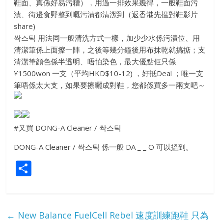
鞋面、真係好易污糟），用過一排效果幾得，一般鞋面污
漬、街邊食野整到嘅污漬都清潔到（返香港先揾對鞋影片
share)
싹스틱 用法同一般清洗方式一樣，加少少水係污漬位、用
清潔筆係上面擦一陣，之後等幾分鐘後用布抹乾就搞掂；支
清潔筆顔色係半透明、唔怕染色，最大優點佢只係
¥1500won 一支（平均HKD$10-12) ，好抵Deal ；唯一支
筆唔係太大支，如果要擦曬成對鞋，您都係買多一兩支吧～
#又買 DONG-A Cleaner / 싹스틱
DONG-A Cleaner / 싹스틱 係一般 DA _ _ O 可以搵到。
S
h
ar
e
←
New Balance FuelCell Rebel 速度訓練跑鞋 只為