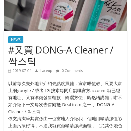
NEWS
#又買 DONG-A Cleaner /
싹스틱
2019-07-04
Laceup
0 Comments
以前每次去外地都介紹去點度買鞋，宜家唔使教、只要大家
上網google / 或者 IG 搜索每間店舖嘅官方account 就已經
有地址、又有準備發售鞋款，夠曬方便；既然唔講鞋，咁不
如介紹下一支每次去首爾抵 Deal item 之一 、DONG-A
Cleaner / 싹스틱
依支清潔筆其實係由一位當地人介紹我，佢哋用嚟清潔恤衫
上面污漬好得，不過我就買佢嚟清潔織面鞋，（尤其係淺色