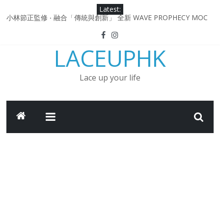
Skip
Latest:
to
小林節正監修 ‧ 融合「傳統與創新」 全新 WAVE PROPHECY MOC
content
鞋款登場！
Under Armour Curry 12最新簽名鞋升級登場 Curry USA 夢幻配色
LACEUPHK
延續奧運男籃熱話 同場加映．足踏Curry宇宙．別注版Curry Tour 中
國行系列登場
Under Armour Curry 11及 Curry 4 Retro「Championship
Lace up your life
Mindset」 保持爭勝之心 爭標路上永不止步
由 Black Excellence 重新定義藝術時代單色調的影響力 New
Balance x Joe Freshgoods MADE in USA 990v4
日本東京都創作分部提案 NEW BALANCE / TOKYO DESIGN
STUDIO ML610 SLIP-ON