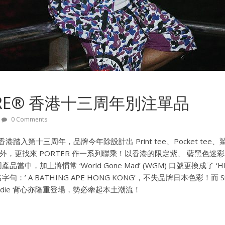
TORE® 香港十三周年別注單品
0 Comments
® 香港踏入第十三周年，品牌今年除設計出 Print tee、Pocket tee、
列外，更找來 PORTER 作一系列聯乘！以香港的限定紫、 藍黑色
中，加上將慣常 ‘World Gone Mad’ (WGM) 口號更換成了 ‘
 A BATHING APE HONG KONG’，不失品牌日本色彩！而 Snowb
Zip Hoodie 背心亦隆重登場，勢必牽起本土潮流！