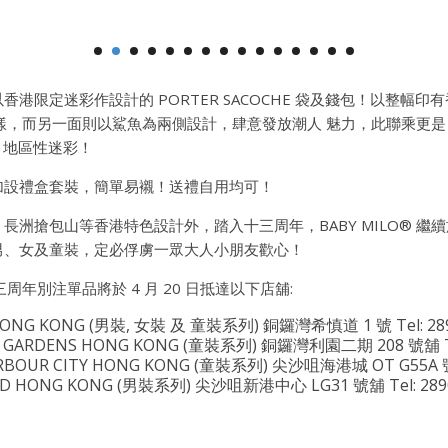
港限定迷彩作設計的 PORTER SACOCHE 袋及錢包！以整幅印
，而另一面則以鯊魚為兩側設計，肆意發放潮人 魅力，此聯乘更是 BAP
® 地區性迷彩！
加設禮盒套裝，簡單易襯！送禮自用均可！
長洲搶包山等香港特色設計外，踏入十三周年，BABY MILO® 繼
男、女及童裝，定必俘虜一眾大人小朋友歡心！
十三周年別注單品將於 4 月 20 日抵達以下店舖:
HONG KONG (男裝, 女裝 及 童裝系列) 銅鑼灣希慎道 1 號 Tel: 289
EE GARDENS HONG KONG (童裝系列) 銅鑼灣利園二期 208 號舖 Tel
ARBOUR CITY HONG KONG (童裝系列) 尖沙咀海港城 OT G55A 號舖
CORD HONG KONG (男裝系列) 尖沙咀新港中心 LG31 號舖 Tel: 2890