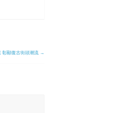
登元素 彰顯復古街頭潮流
→