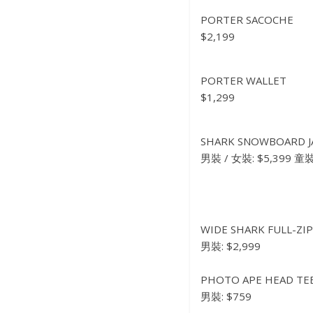
PORTER SACOCHE
$2,199
PORTER WALLET
$1,299
SHARK SNOWBOARD J
男裝 / 女裝: $5,399 童裝:
WIDE SHARK FULL-ZI
男裝: $2,999
PHOTO APE HEAD TE
男裝: $759