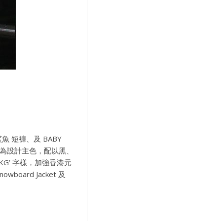
鯊魚 短褲、及 BABY
迷彩為設計主色，配以黑、
HKG’ 字樣，加強香港元
oard Jacket 及