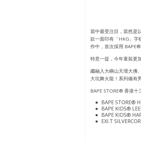
當中最受注目，當然是以香
款一面印有「HKG」字樣
作中，首次採用 BAPE
特意一提，今年童裝更
繼融入大嶼山天壇大佛、
大坑舞火龍！系列備有
BAPE STORE® 香港
BAPE STORE® 
BAPE KIDS® L
BAPE KIDS® H
EXI.T SILVER