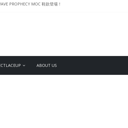
VE PROPHECY MOC 鞋款登場！
升級登場 Curry USA 夢幻配色 延續奧運男籃熱話 同場加映．足踏Curry宇宙．
 Retro「Championship Mindset」 保持爭勝之心 爭標路上永不止步
影響力 New Balance x Joe Freshgoods MADE in USA 990v4
YO DESIGN STUDIO ML610 SLIP-ON
ECTLACEUP
ABOUT US