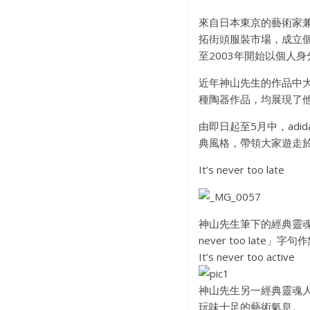
來自日本東京的藝術家兼設
拓街頭服裝市場，成立個
至2003年開始以個人
近年神山先生的作品中大多
種陶器作品，均展現了
由即日起至5月中，adi
典風格，帶領大家遊走
It’s never too late
神山先生筆下的經典靈魂人物
never too late
It’s never too active
神山先生另一經典靈魂人物Ra
玩味十足的藝術氣息。