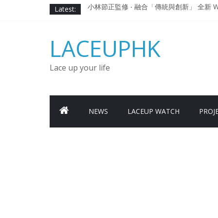
Skip
Latest:
小林節正監修 ‧ 融合「傳統與創新」 全新 WA
to
Under Armour Curry 12最新簽名鞋
content
Under Armour Curry 11及 Curry 4
LACEUPHK
由 Black Excellence 重新定義藝術時代單色調的
日本東京都創作分部提案 NEW BALANCE / TOK
Lace up your life
NEWS
LACEUP WATCH
PROJ