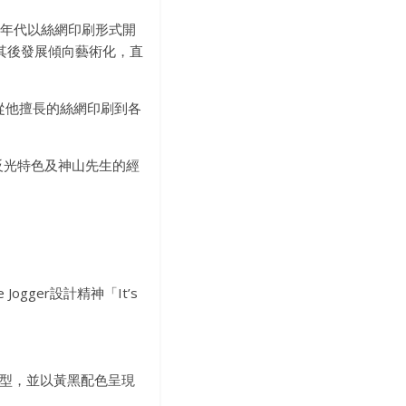
。90年代以絲網印刷形式開
其後發展傾向藝術化，直
素，從他擅長的絲網印刷到各
鞋款反光特色及神山先生的經
gger設計精神「It’s
頭時尚造型，並以黃黑配色呈現