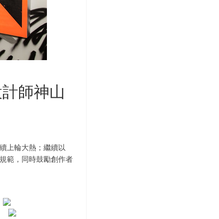
兼設計師神山
色以延續上輪大熱；繼續以
打破黑夜規範，同時鼓勵創作者