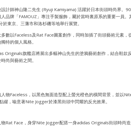
計師神山隆二先生 (Ryuji Kamiyama) 活躍於日本街頭時尚界
人品牌「FAMOUZ」專注手製服飾，屬於當時裏原系的重要一員。
身分於東京、三藩市和洛杉磯等地舉行展覽。
數以Faceless及Rat Face圖案創作，同時加插了街頭藝術元
他獨特的個人風格。
das Originals旗艦店將展出多幅神山先生的塗鴉藝術創作，結合
於時尚與藝術之間。
Faceless，以黑色無面造型配上螢光橙色的橫間背景，並以Nite Jo
」字句作點綴，喻意著Nite Jogger於漆黑街頭中閃耀的反光效果。
t Face，身穿Nite Jogger配搭一身adidas Originals街