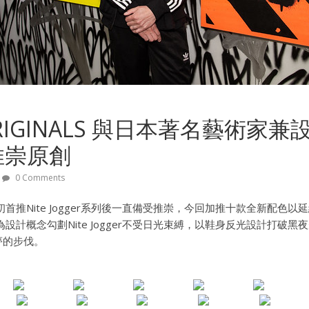
 ORIGINALS 與日本著名藝術家
推崇原創
0 Comments
als自今年初首推Nite Jogger系列後一直備受推崇，今回加推十款全新配
o late」為設計概念勾劃Nite Jogger不受日光束縛，以鞋身反光設計
夢的步伐。