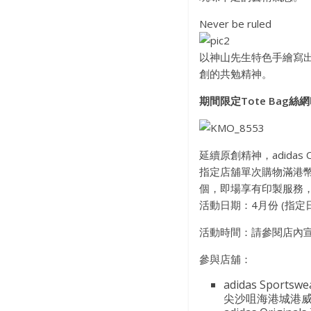
Never be ruled
以神山先生特色手繪寫出「adid
創的共勉精神。
期間限定Tote Bag絲
延續原創精神，adidas
指定店舖單次購物滿港幣$1
個，即場享有印製服務
活動日期：4月份 (指定
活動時間：請參閱店內宣
參與店舖：
adidas Sportswea
尖沙咀海港城港威商場