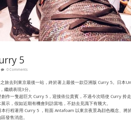
rry 5
0 Comments
年亞洲之旅去到東京最後一站，終於著上最後一款亞洲版 Curry 5。日本Under 
活動，繼續表現3分。
r 專登創作一隻超巨大 Curry 5，迎接依位貴賓，不過今次唔使 Curry
木展示，假如近期有機會到訪當地，不妨去見識下有幾大。
 係日本行程著用 Curry 5 ，鞋面 Antafoam 以東京夜景為顔色概念、將於日
地區發售消息。