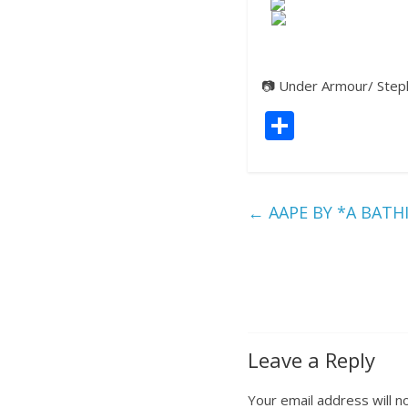
📷
Under Armour/ Step
S
h
ar
e
←
AAPE BY *A BAT
Leave a Reply
Your email address will n