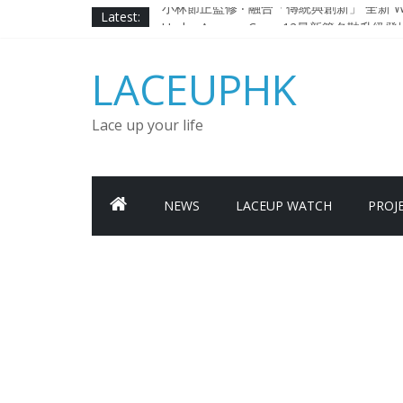
Skip
Latest:
小林節正監修 ‧ 融合「傳統與創新」 全新 WA
to
Under Armour Curry 12最新簽名鞋
content
Under Armour Curry 11及 Curry 4
LACEUPHK
由 Black Excellence 重新定義藝術時代單色調的
日本東京都創作分部提案 NEW BALANCE / TOK
Lace up your life
NEWS
LACEUP WATCH
PROJ