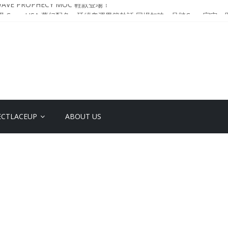
VE PROPHECY MOC 鞋款登場！
升級登場 Curry USA 夢幻配色 延續奧運男籃熱話 同場加映．足踏Curry宇宙．
 Retro「Championship Mindset」 保持爭勝之心 爭標路上永不止步
影響力 New Balance x Joe Freshgoods MADE in USA 990v4
YO DESIGN STUDIO ML610 SLIP-ON
ECTLACEUP
ABOUT US