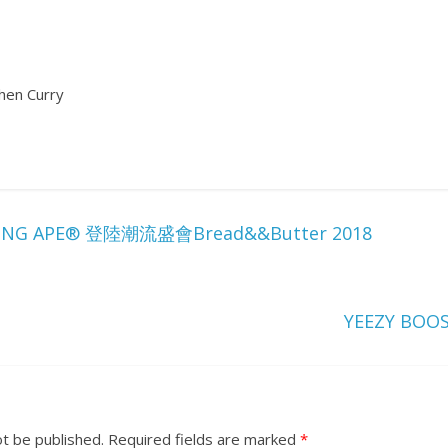
hen Curry
HING APE® 登陸潮流盛會Bread&&Butter 2018
YEEZY BOOS
ot be published.
Required fields are marked
*