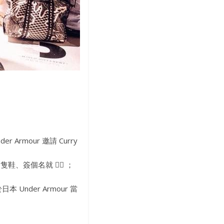
Armour 邀請 Curry
 拎走隻鞋、簽個名就
👌🏻
；
本 Under Armour 當