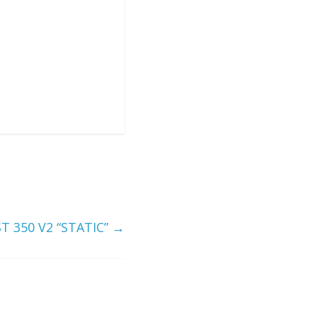
T 350 V2 “STATIC”
→