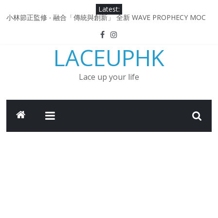
Skip
Latest:
to
小林節正監修 ‧ 融合「傳統與創新」 全新 WAVE PROPHECY MOC
content
鞋款登場！
Under Armour Curry 12最新簽名鞋升級登場 Curry USA 夢幻配色
LACEUPHK
延續奧運男籃熱話 同場加映．足踏Curry宇宙．別注版Curry Tour 中
國行系列登場
Under Armour Curry 11及 Curry 4 Retro「Championship
Lace up your life
Mindset」 保持爭勝之心 爭標路上永不止步
由 Black Excellence 重新定義藝術時代單色調的影響力 New
Balance x Joe Freshgoods MADE in USA 990v4
日本東京都創作分部提案 NEW BALANCE / TOKYO DESIGN
STUDIO ML610 SLIP-ON