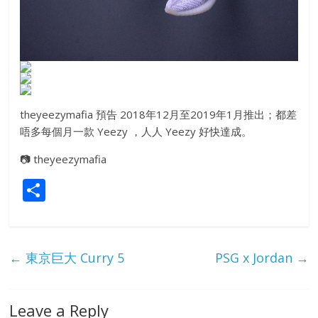
theyeezymafia 預告 2018年12月至2019年1月推出；都差
唔多每個月一款 Yeezy ，人人 Yeezy 好快達成。
📷
theyeezymafia
S
h
ar
e
←
東京巨大 Curry 5
PSG x Jordan
→
Leave a Reply