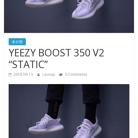
未分類
YEEZY BOOST 350 V2
“STATIC”
2018-09-13
Laceup
0 Comments