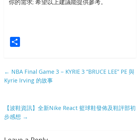
你的需求; 希望以上建議能提供參考。
S
h
ar
e
←
NBA Final Game 3 – KYRIE 3 “BRUCE LEE” PE 與
Kyrie Irving 的故事
【波鞋資訊】全新Nike React 籃球鞋發佈及鞋評部初
步感想
→
Leave a Reply