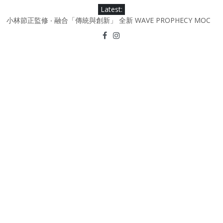
Skip
Latest:
to
日本東京都創作分部提案 NEW BALANCE / TOKYO DESIGN
STUDIO ML610 SLIP-ON
content
小林節正監修 ‧ 融合「傳統與創新」 全新 WAVE PROPHECY MOC
鞋款登場！
Under Armour Curry 12最新簽名鞋升級登場 Curry USA 夢幻配色
延續奧運男籃熱話 同場加映．足踏Curry宇宙．別注版Curry Tour 中
國行系列登場
Under Armour Curry 11及 Curry 4 Retro「Championship
Mindset」 保持爭勝之心 爭標路上永不止步
由 Black Excellence 重新定義藝術時代單色調的影響力 New
Balance x Joe Freshgoods MADE in USA 990v4