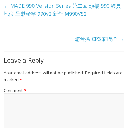
e
←
MADE 990 Version Series 第二回 頌揚 990 經典
地位 呈獻極罕 990v2 新作 M990VS2
您會搵 CP3 鞋嗎？
→
Leave a Reply
Your email address will not be published.
Required fields are
marked
*
Comment
*