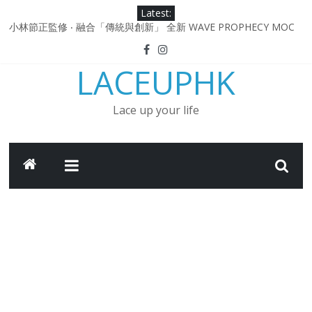
Skip
Latest:
to
小林節正監修 ‧ 融合「傳統與創新」 全新 WAVE PROPHECY MOC
content
鞋款登場！
Under Armour Curry 12最新簽名鞋升級登場 Curry USA 夢幻配色
LACEUPHK
延續奧運男籃熱話 同場加映．足踏Curry宇宙．別注版Curry Tour 中
國行系列登場
Under Armour Curry 11及 Curry 4 Retro「Championship
Lace up your life
Mindset」 保持爭勝之心 爭標路上永不止步
由 Black Excellence 重新定義藝術時代單色調的影響力 New
Balance x Joe Freshgoods MADE in USA 990v4
日本東京都創作分部提案 NEW BALANCE / TOKYO DESIGN
STUDIO ML610 SLIP-ON