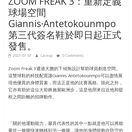
ZOOM FREAK 3：重新定義
球場空間
Giannis·Antetokounmpo
第三代簽名鞋於即日起正式
發售。
2021-07-07
Laceup
0 Comments
Zoom Freak 3通過大膽的下傾角設計幫助球員創造空間。
這雙球鞋的科技配置讓Giannis Antetokounmpo可以盡情展
現他優異的身體質素，而這正是他的比賽風格。除此之外，
它亦有助於這位大前鋒施展歐洲步，這是他用來拉近他和籃
框之間距離的招牌動作。
「關於他運動能力，最具代表性的其中一點就是他可以將能
量從一條腿快速轉移到另一條腿，讓他的身體能夠在防守的