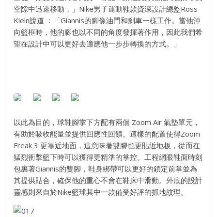
空隙中迅速移動，」Nike男子運動鞋款資深設計總監Ross
Klein說道 ：「Giannis的腳像油門和刹車一樣工作。當他沖
向籃框時，他的腳也以不同的角度發揮著作用，因此我們希
望在設計中可以更好去適應他一步步轉換的方式。」
以此為目的，球鞋腳掌下方配有兩個 Zoom Air 氣墊單元，
有助於吸收能量並提供回應性回饋。這樣的配置使得Zoom
Freak 3 更靠近地面，這意味著雙腳也更貼近地板，從而在
猛烈衝擊籃下時可以獲得更精準的掌控。工程網眼鞋面時刻
包裹著Giannis的雙腳，鞋身綁帶可以更好的鎖定前掌並為
其提供貼合，確保他的重心不會在鞋床中滑動。外底的設計
靈感則來自於Nike籃球其中一款備受好評的抓地紋理。