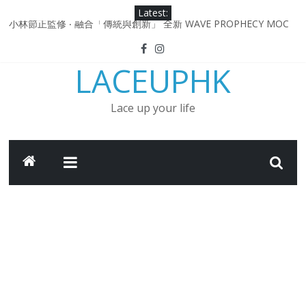
Skip
Latest:
to
小林節正監修 ‧ 融合「傳統與創新」 全新 WAVE PROPHECY MOC
content
鞋款登場！
Under Armour Curry 12最新簽名鞋升級登場 Curry USA 夢幻配色
LACEUPHK
延續奧運男籃熱話 同場加映．足踏Curry宇宙．別注版Curry Tour 中
國行系列登場
Under Armour Curry 11及 Curry 4 Retro「Championship
Lace up your life
Mindset」 保持爭勝之心 爭標路上永不止步
由 Black Excellence 重新定義藝術時代單色調的影響力 New
Balance x Joe Freshgoods MADE in USA 990v4
日本東京都創作分部提案 NEW BALANCE / TOKYO DESIGN
STUDIO ML610 SLIP-ON