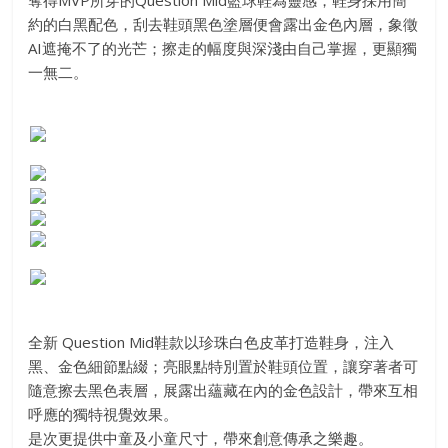
約的白黑配色，刮去鞋頭黑色塗層便會露出金色內層，象徵
AI遮掩不了的光芒；擦走的幅度與深淺由自己掌握，更顯獨
一無二。
全新 Question Mid鞋款以珍珠白色皮革打造鞋身，注入
黑、金色細節點綴；亮眼點特別置於鞋頭位置，讓穿著者可
隨意擦去黑色表層，展露出蘊藏在內的金色設計，帶來互相
呼應的獨特視覺效果。
是次更提供中童及小童尺寸，帶來創意傳承之樂趣。