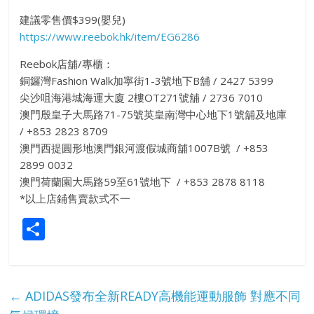
建議零售價$399(嬰兒)
https://www.reebok.hk/item/EG6286
Reebok店舖/專櫃：
銅鑼灣Fashion Walk加寧街1-3號地下B舖 / ‪2427 5399‬‬‬‬‬‬‬‬‬‬
尖沙咀海港城海運大廈 2樓OT271號舖 / ‪2736 7010‬‬‬‬‬‬‬‬‬‬
澳門殷皇子大馬路71-75號英皇南灣中心地下1號舖及地庫
/ ‪+853 2823 8709‬‬‬‬‬‬‬‬‬‬
澳門西提圓形地澳門銀河渡假城商舖1007B號 / +853
2899 0032‬‬‬‬‬‬‬‬‬‬
澳門荷蘭園大馬路59至61號地下 / ‪+853 2878 8118‬‬‬‬‬‬‬
*以上店鋪售賣款式不一
S
h
ar
e
←
ADIDAS發布全新READY高機能運動服飾 對應不同