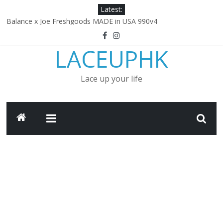
Skip
Latest:
由 Black Excellence 重新定義藝術時代單色調的影響力 New
to
Balance x Joe Freshgoods MADE in USA 990v4
content
日本東京都創作分部提案 NEW BALANCE / TOKYO DESIGN
STUDIO ML610 SLIP-ON
LACEUPHK
小林節正監修 ‧ 融合「傳統與創新」 全新 WAVE PROPHECY MOC
鞋款登場！
Lace up your life
Under Armour Curry 12最新簽名鞋升級登場 Curry USA 夢幻配色
延續奧運男籃熱話 同場加映．足踏Curry宇宙．別注版Curry Tour 中
國行系列登場
Under Armour Curry 11及 Curry 4 Retro「Championship
Mindset」 保持爭勝之心 爭標路上永不止步