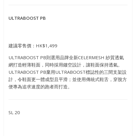
ULTRABOOST PB
建議零售價：HK$1,499
ULTRABOOST PB則選用品牌全新CELERMESH 紗質透氣
網打造輕薄鞋面，同時採用鏤空設計，讓鞋面保持透氣。
ULTRABOOST PB棄用ULTRABOOST標誌性的三間支架設
計，令鞋面更一體成型且平滑；並使用傳統式鞋舌，穿脫方
便專為追求速度的跑者而打造。
SL 20