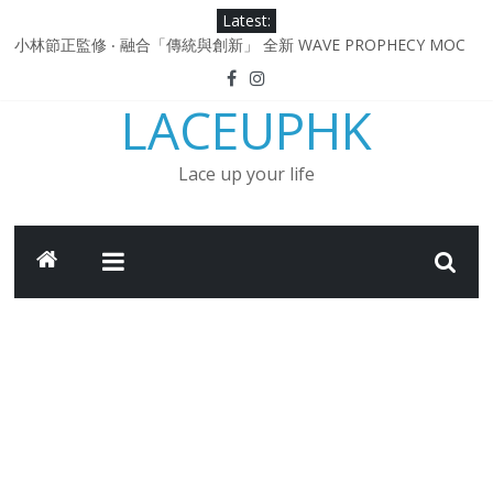
Skip
Latest:
to
小林節正監修 ‧ 融合「傳統與創新」 全新 WAVE PROPHECY MOC
content
鞋款登場！
Under Armour Curry 12最新簽名鞋升級登場 Curry USA 夢幻配色
LACEUPHK
延續奧運男籃熱話 同場加映．足踏Curry宇宙．別注版Curry Tour 中
國行系列登場
Under Armour Curry 11及 Curry 4 Retro「Championship
Lace up your life
Mindset」 保持爭勝之心 爭標路上永不止步
由 Black Excellence 重新定義藝術時代單色調的影響力 New
Balance x Joe Freshgoods MADE in USA 990v4
日本東京都創作分部提案 NEW BALANCE / TOKYO DESIGN
STUDIO ML610 SLIP-ON