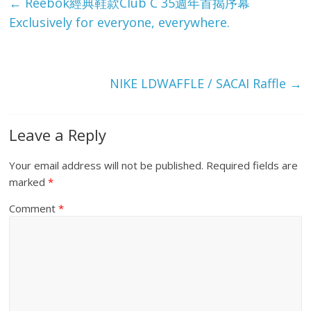
e
←
Reebok經典鞋款Club C 35週年首揭序幕
Exclusively for everyone, everywhere.
NIKE LDWAFFLE / SACAI Raffle
→
Leave a Reply
Your email address will not be published.
Required fields are
marked
*
Comment
*