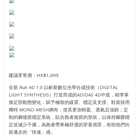
建議零售價：HK$1,699
全新 Run 4D 1.0 以嶄新數位光學合成技術（DIGITAL
LIGHT SYNTHESIS）打造而成的ADIDAS 4D中底，精準掌
握足部動態變化，賦予極致的緩震、穩定及支撐。鞋面採用
獨特 MONO-MESH網布，使其更加輕盈、透氣且強韌；定
制的腳後跟穩定系統，貼合跑者後跟的形狀，以保持腳踝穩
定並減少干擾，為跑者帶來極舒適的穿著感受，有助他們向
前邁步的「快速」感。