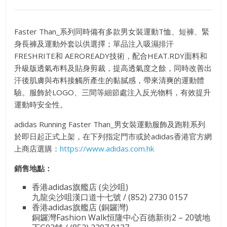
Faster Than_系列同時備有多款男女裝運動T恤、短褲、緊
身長褲及運動外套以供選擇；單品注入吸濕排汗
FRESHRITE和 AEROREADY技術，配合HEAT.RDY面料和
升級版透氣布料及貼身剪裁，提高透氣度之餘，同時改善出
汗後肌膚與布料接觸所產生的黏膩感，帶來清爽的運動體
驗。服飾於LOGO、三間等細節處注入反光物料，有效提升
運動時安全性。
adidas Running Faster Than_男女裝運動服飾及跑鞋系列
於即日起正式上架，在下列指定門市或於adidas香港官方網
上商店選購：
https://www.adidas.com.hk
銷售地點：
香港adidas旗艦店 (尖沙咀)
九龍尖沙咀漢口道十七號 / (852) 2730 0157
香港adidas旗艦店 (銅鑼灣)
銅鑼灣Fashion Walk恒隆中心百德新街2 – 20號地