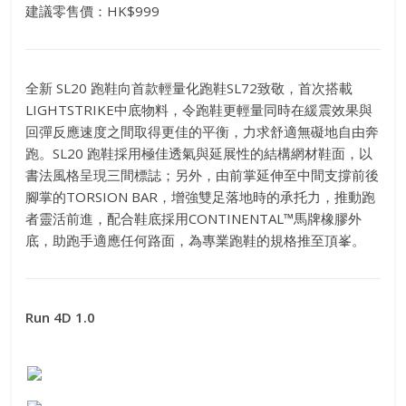
建議零售價：HK$999
全新 SL20 跑鞋向首款輕量化跑鞋SL72致敬，首次搭載
LIGHTSTRIKE中底物料，令跑鞋更輕量同時在緩震效果與
回彈反應速度之間取得更佳的平衡，力求舒適無礙地自由奔
跑。SL20 跑鞋採用極佳透氣與延展性的結構網材鞋面，以
書法風格呈現三間標誌；另外，由前掌延伸至中間支撐前後
腳掌的TORSION BAR，增強雙足落地時的承托力，推動跑
者靈活前進，配合鞋底採用CONTINENTAL™馬牌橡膠外
底，助跑手適應任何路面，為專業跑鞋的規格推至頂峯。
Run 4D 1.0