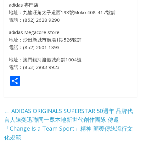
adidas 專門店
地址：九龍旺角太子道西193號Moko 408-417號舖
電話：(852) 2628 9290
adidas Megacore store
地址：沙田新城市廣場1期526號舖
電話：(852) 2601 1893
地址：澳門銀河渡假城商舖1004號
電話：(853) 2883 9923
S
h
ar
e
←
ADIDAS ORIGINALS SUPERSTAR 50週年 品牌代
言人陳奕迅聯同一眾本地新世代創作團隊 傳遞
「Change Is a Team Sport」精神 顛覆傳統流行文
化規範