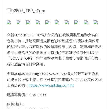
全新UltraBOOST 20情人節限定鞋款以男裝黑色和女裝白
色為主調，搭配充滿情人節色彩的玫紅色3D後跟支架作細
節點綴；鞋舌印有綻放的玫瑰花標誌，內襯、鞋墊和鞋帶均
佈滿手繪風格的心形圖案；特別於左右鞋跟位置分別印上
「LOVE STORY」字句和對稱的燕子圖案，盡顯設計心思，
特別適合情侶日常穿著。
全新adidas Running UltraBOOST 20情人節限定鞋款系列
於即日起正式上架，在下列指定門市或於adidas香港官方網
上商店選購：
https://www.adidas.com.hk
建議零售價：HK$1,499
銷售地點：