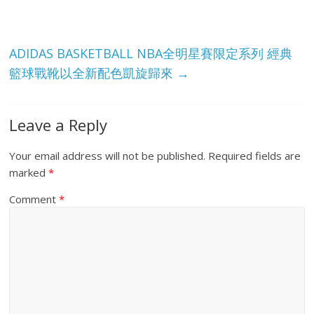
ADIDAS BASKETBALL NBA全明星賽限定系列 經典
籃球戰靴以全新配色凱旋歸來
→
Leave a Reply
Your email address will not be published.
Required fields are
marked
*
Comment
*