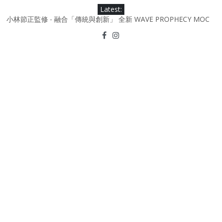
Skip
Latest:
to
小林節正監修 ‧ 融合「傳統與創新」 全新 WAVE PROPHECY MOC
content
鞋款登場！
Under Armour Curry 12最新簽名鞋升級登場 Curry USA 夢幻配色
延續奧運男籃熱話 同場加映．足踏Curry宇宙．別注版Curry Tour 中
國行系列登場
Under Armour Curry 11及 Curry 4 Retro「Championship
Mindset」 保持爭勝之心 爭標路上永不止步
由 Black Excellence 重新定義藝術時代單色調的影響力 New
Balance x Joe Freshgoods MADE in USA 990v4
日本東京都創作分部提案 NEW BALANCE / TOKYO DESIGN
STUDIO ML610 SLIP-ON