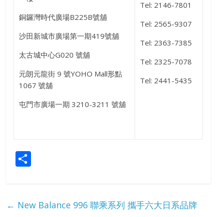
Tel: 2146-7801
銅鑼灣時代廣場B225B號舖
Tel: 2565-9307
沙田新城市廣場第一期419號舖
Tel: 2363-7385
太古城中心G020
號舖
Tel: 2325-7078
元朗元龍街
9
號YOHO Mall形點
Tel: 2441-5435
1067
號舖
屯門市廣場一期
3210-3211
號舖
S
h
ar
e
←
New Balance 996 聯乘系列 攜手六大日系品牌