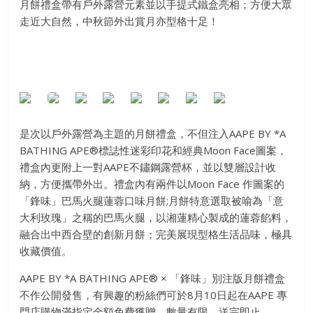
月餅禮盒帶有戶外露營元素並以手提式鐵盒亮相；方便大眾
走近大自然，中秋節外出賞月亦型格十足！
是次以戶外露營為主題的月餅禮盒，不但注入AAPE BY *A
BATHING APE®標誌性迷彩印花和經典Moon Face圖案，
禮盒內更附上一對AAPE不鏽鋼露營杯，並以雙層設計收
納，方便攜帶外出。禮盒內有兩件以Moon Face 作圖案的
「鋒味」巴馬火腿蓮蓉口味月餅;月餅特意選取被喻為「意
大利玫瑰」之稱的巴馬火腿，以湘蓮精心製成的蓮蓉餡料，
融合出中西合壁的創新月餅；完美展現型格生活品味，極具
收藏價值。
AAPE BY *A BATHING APE® × 「鋒味」別注版月餅禮盒
不作公開發售，有興趣的粉絲們可於8月10日起在AAPE 專
門店購物滿指定金額免費獲贈。數量有限，送完即止。