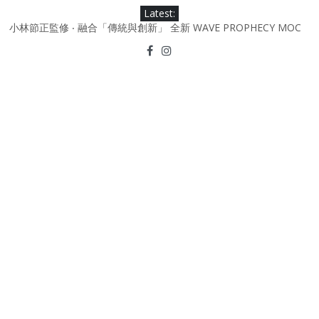
Skip
Latest:
to
小林節正監修 ‧ 融合「傳統與創新」 全新 WAVE PROPHECY MOC
content
鞋款登場！
Under Armour Curry 12最新簽名鞋升級登場 Curry USA 夢幻配色
延續奧運男籃熱話 同場加映．足踏Curry宇宙．別注版Curry Tour 中
國行系列登場
Under Armour Curry 11及 Curry 4 Retro「Championship
Mindset」 保持爭勝之心 爭標路上永不止步
由 Black Excellence 重新定義藝術時代單色調的影響力 New
Balance x Joe Freshgoods MADE in USA 990v4
日本東京都創作分部提案 NEW BALANCE / TOKYO DESIGN
STUDIO ML610 SLIP-ON