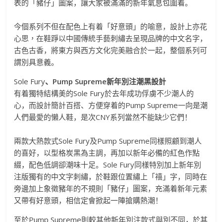
表的「豬仔」圖案，
讓大家被滿滿的新年氣息包圍着。
今個系列不但在配色上有着「好意頭」的喻意，設計上亦花
心思
，
在鞋踭
以中國傳統手藝刺繡去呈現品牌的中文名字，
古色古香，
將東方與西方文化完美融合於一起，整個系列可
謂別具意義。
Sole Fury
、
Pump Supreme
新年別注潮黑設計
有着獨特結構美的
Sole Fury
於去年成功俘虜不少潮人的
心，而設計簡計百搭、
方便穿着的
Pump Supreme
一向是潮
人們最愛的懶人鞋，是次
CNY
系列當然不
能缺少它們！
兩款大熱款式
Sole Fury
及
Pump Supreme
同樣照顧到潮人
的喜好，以型格炭黑為主調，
再加以新年必備的紅色作點
綴，配色低調卻潮味十足。
Sole Fury
同樣特別加上新年別
注版獨有的中文字刺繡，
於鞋跟位置繡上「禧」字，同時在
旁邊加上象徵豬年的不規則「
豬仔」圖案，充滿着新年元素
又帶有好意頭，
相信定會掀起一陣搶購熱潮！
至於
Pump Supreme
則較其他新年別注款式與別不同，於其