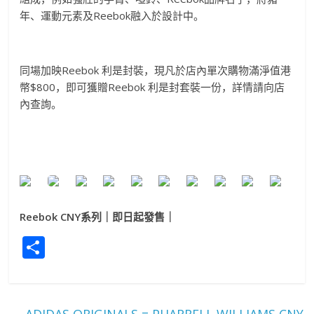
年、
運動元素及
Reebok
融入於設計中。
同場加映
Reebok
利是封裝，現凡於店內單次購物滿淨值港
幣
$800
，即可獲贈
Re
ebok
利是封套裝一份，詳情請向店
內查詢。
Reebok CNY
系列
｜即
日起發售
｜
S
h
ar