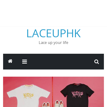
LACEUPHK
Lace up your life