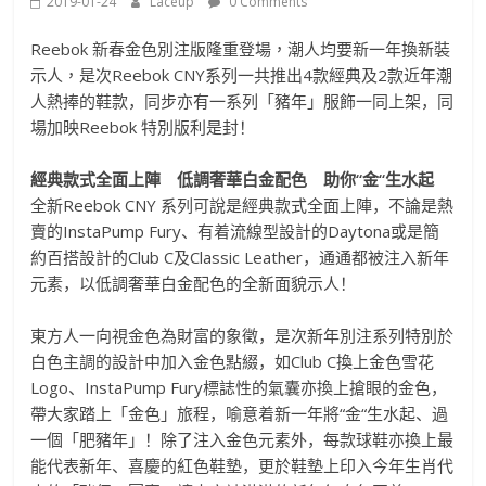
2019-01-24
Laceup
0 Comments
Reebok
新春金
色別注版隆重登場，潮人均要新一年換新裝
示人，
是次
Ree
bok CNY
系列一共推出
4
款經典及
2
款近年潮
人熱捧的鞋款，
同步亦有一系列「豬年」服飾一同上架，同
場加映
Reebok
特別版利是封
！
經典款式全面上陣 低調奢華白金配色 助你
“
金
“
生水起
全新
R
eebok CNY
系列可說是經典款式全面上陣，不論是熱
賣的
Insta
Pump Fury
、有着流線型設計的
Daytona
或是簡
約百搭設計的
C
lub C
及
Classic Leather
，通通都被注入新年
元素，
以低調奢華白金配色的全新面貌示人！
東方人一向視金色為財富的象徵，
是次新年別注系列特別於
白色主調的設計中加入金色點綴，如
Clu
b C
換上金色雪花
Logo
、
Insta
Pump Fury
標誌性的氣囊亦換上搶眼的金色，
帶大家踏上「金色」
旅程，喻意着新一年將
“
金
“
生水起、過
一個「肥豬年」！
除了注入金色元素外，每款球鞋亦換上最
能代表新年、
喜慶的紅色鞋墊，更於鞋墊上印入今年生肖代