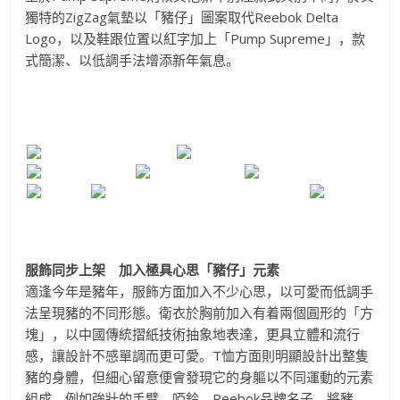
獨特的
Zig
Zag
氣墊以「豬仔」圖案取代
Reebok Delta
Logo
，以及鞋跟位置以紅字加上「
Pump Supreme
」，款
式簡潔、以低調手法增添新年氣息。
服飾同步上架 加入極具心思「豬仔」元素
適逢今年是豬年，服飾方面加入不少心思，
以可愛而低調手
法呈現豬的不同形態。
衛衣於胸前加入有着兩個圓形的「方
塊」，
以中國傳統摺紙技術抽象地表達，更具立體和流行
感，
讓設計不感單調而更可愛。
T
恤方面則明顯設計出整隻
豬的身體，
但細心留意便會發現它的身軀以不同運動的元素
組成，
例如強壯的手臂、啞鈴、
Reebok
品牌名子，將豬