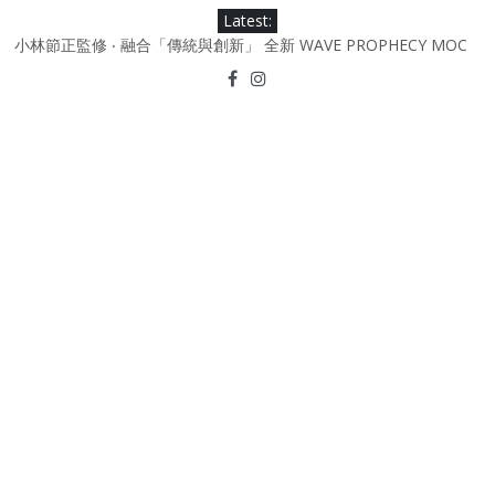
Skip
Latest:
to
小林節正監修 ‧ 融合「傳統與創新」 全新 WAVE PROPHECY MOC
content
鞋款登場！
Under Armour Curry 12最新簽名鞋升級登場 Curry USA 夢幻配色
延續奧運男籃熱話 同場加映．足踏Curry宇宙．別注版Curry Tour 中
國行系列登場
Under Armour Curry 11及 Curry 4 Retro「Championship
Mindset」 保持爭勝之心 爭標路上永不止步
由 Black Excellence 重新定義藝術時代單色調的影響力 New
Balance x Joe Freshgoods MADE in USA 990v4
日本東京都創作分部提案 NEW BALANCE / TOKYO DESIGN
STUDIO ML610 SLIP-ON