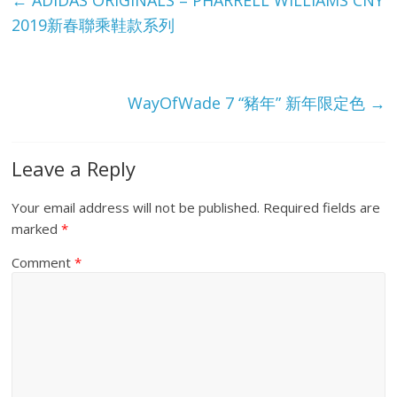
e
←
ADIDAS ORIGINALS = PHARRELL WILLIAMS CNY
2019新春聯乘鞋款系列
WayOfWade 7 “豬年” 新年限定色
→
Leave a Reply
Your email address will not be published.
Required fields are
marked
*
Comment
*