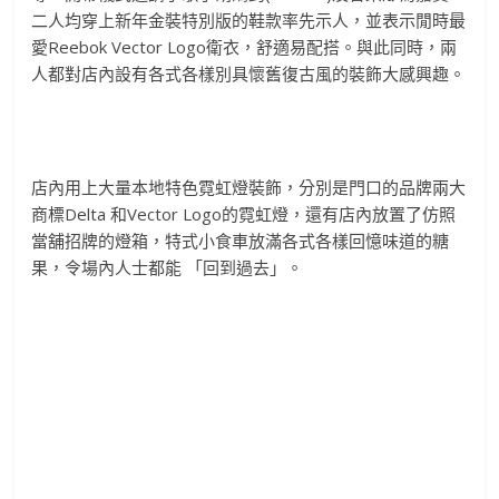
二人均穿上新年金裝特別版的鞋款率先示人，並表示閒時最
愛
Ree
bok Vector Logo
衛衣，舒適易配搭。與此同時，
兩
人都對店內設有各式各樣別具懷舊復古風的裝飾大感興趣。
店內用上大量本地特色霓虹燈裝飾，分別是門口的品牌兩大
商標
De
lta
和
Vector Logo
的霓虹燈，還有店內放置了仿照
當舖招牌的燈箱，
特式小食車放滿各式各樣回憶味道的糖
果，令場內人士都能 「回到過去」。