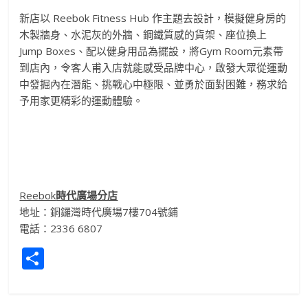
新店以
Reebok Fitness Hub
作主題去設計，模擬健身房的
木製牆身、水泥灰的外牆、
鋼鐵質感的貨架、座位換上
Jump Boxes
、配以健身用品為擺設，將
Gym Room
元素帶
到店內，令客人甫入店就能感受品牌中心，
啟發大眾從運動
中發掘內在潛能、挑戰心中極限、並勇於面對困難，
務求給
予用家更精彩的運動體驗。
Reebok
時代廣場分店
地址：銅鑼灣時代廣場
7
樓
704
號鋪
電話：
2336 6807
S
h
ar