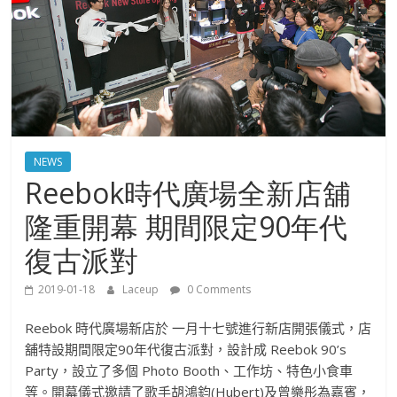
NEWS
Reebok時代廣場全新店舖
隆重開幕 期間限定90年代
復古派對
2019-01-18
Laceup
0 Comments
Reebok
時代廣場新店於 一月十七號進行新店開張儀式，店
舖特設期間限定
90
年代
復古派對，設計成
Reebok 90
’
s
Party
，設立了多個
Photo Booth
、工作坊、特色小食車
等。開幕儀式邀請了歌手胡鴻鈞
(
Hubert)
及曾樂彤為嘉賓，