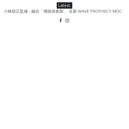
Skip
Latest:
to
小林節正監修 ‧ 融合「傳統與創新」 全新 WAVE PROPHECY MOC
content
鞋款登場！
Under Armour Curry 12最新簽名鞋升級登場 Curry USA 夢幻配色
延續奧運男籃熱話 同場加映．足踏Curry宇宙．別注版Curry Tour 中
國行系列登場
Under Armour Curry 11及 Curry 4 Retro「Championship
Mindset」 保持爭勝之心 爭標路上永不止步
由 Black Excellence 重新定義藝術時代單色調的影響力 New
Balance x Joe Freshgoods MADE in USA 990v4
日本東京都創作分部提案 NEW BALANCE / TOKYO DESIGN
STUDIO ML610 SLIP-ON