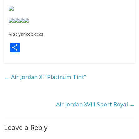
Via : yankeekicks
S
h
ar
e
←
Air Jordan XI “Platinum Tint”
Air Jordan XVIII Sport Royal
→
Leave a Reply