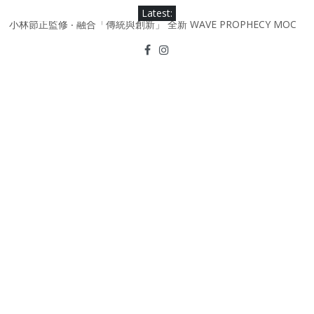
Skip
Latest:
to
小林節正監修 ‧ 融合「傳統與創新」 全新 WAVE PROPHECY MOC
content
鞋款登場！
Under Armour Curry 12最新簽名鞋升級登場 Curry USA 夢幻配色
延續奧運男籃熱話 同場加映．足踏Curry宇宙．別注版Curry Tour 中
國行系列登場
Under Armour Curry 11及 Curry 4 Retro「Championship
Mindset」 保持爭勝之心 爭標路上永不止步
由 Black Excellence 重新定義藝術時代單色調的影響力 New
Balance x Joe Freshgoods MADE in USA 990v4
日本東京都創作分部提案 NEW BALANCE / TOKYO DESIGN
STUDIO ML610 SLIP-ON