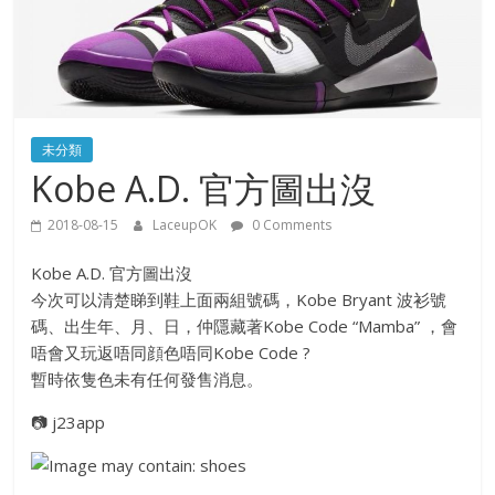
未分類
Kobe A.D. 官方圖出沒
2018-08-15
LaceupOK
0 Comments
Kobe A.D. 官方圖出沒
今次可以清楚睇到鞋上面兩組號碼，Kobe Bryant 波衫號
碼、出生年、月、日，仲隱藏著Kobe Code “Mamba” ，會
唔會又玩返唔同顔色唔同Kobe Code ?
暫時依隻色未有任何發售消息。
📷
j23app