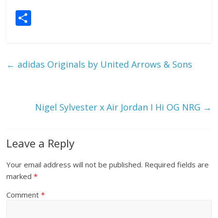
S
h
ar
e
←
adidas Originals by United Arrows & Sons
Nigel Sylvester x Air Jordan I Hi OG NRG
→
Leave a Reply
Your email address will not be published.
Required fields are
marked
*
Comment
*