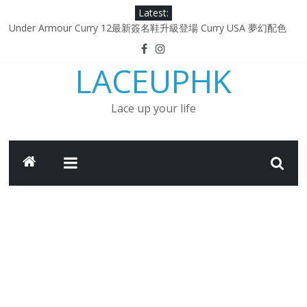
Skip
Latest:
to
Under Armour Curry 12最新簽名鞋升級登場 Curry USA 夢幻配色
content
延續奧運男籃熱話 同場加映．足踏Curry宇宙．別注版Curry Tour 中
國行系列登場
LACEUPHK
Under Armour Curry 11及 Curry 4 Retro「Championship
Mindset」 保持爭勝之心 爭標路上永不止步
由 Black Excellence 重新定義藝術時代單色調的影響力 New
Lace up your life
Balance x Joe Freshgoods MADE in USA 990v4
日本東京都創作分部提案 NEW BALANCE / TOKYO DESIGN
STUDIO ML610 SLIP-ON
小林節正監修 ‧ 融合「傳統與創新」 全新 WAVE PROPHECY MOC
鞋款登場！