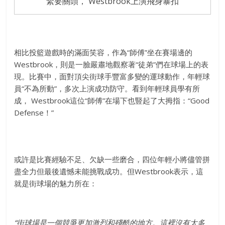
緊要關頭， Westbrook上演飛身暴扣
相比投籃遊戲時的滿面笑容，作為“師傅”坐在賽場邊的
Westbrook，則是一臉嚴肅地觀察著“徒弟”們在球場上的表
現。比賽中，面對頂尖街球手豐富多變的運球動作，年輕球
員“不為所動”，多次上演成功防守。看到年輕球員學有所
成， Westbrook這位“師傅”在場下也豎起了大拇指：“Good
Defense！”
或許是比賽經驗不足、欠缺一些磨合，四位年輕小將儘管拼
盡全力但最後遺憾未能挑戰成功。但Westbrook表示，這
就是街球場的魅力所在：
“
街球場是一個競爭更加激烈和殘酷的地方。這裡沒有太多