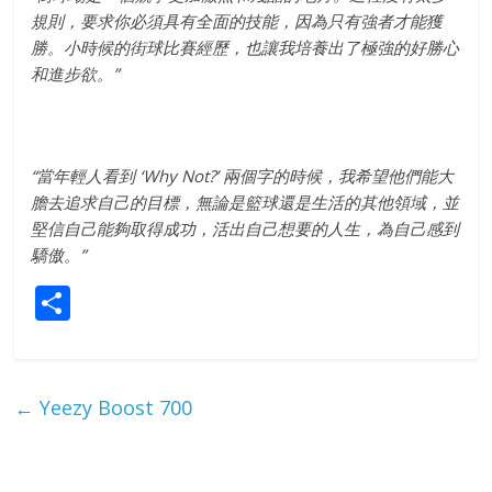
規則，要求你必須具有全面的技能，因為只有強者才能獲
勝。小時候的街球比賽經歷，也讓我培養出了極強的好勝心
和進步欲。
”
“
當年輕人看到
‘Why Not?’
兩個字的時候，我希望他們能大
膽去追求自己的目標，
無論是籃球還是生活的其他領域，並
堅信自己能夠取得成功，
活出自己想要的人生，為自己感到
驕傲。
”
S
h
ar
e
←
Yeezy Boost 700