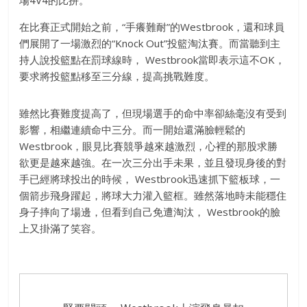
在比賽正式開始之前，
“
手癢難耐
”
的
Westbrook
，
還和球員
們展開了一場激烈的
“Knock Out”
投籃淘汰賽。而當聽到主
持人說投籃點在罰球線時，
Westbrook
當即表示這不
OK
，
要求將投籃點移至三分線，
提高挑戰難度。
雖然比賽難度提高了，但現場選手的命中率卻絲毫沒有受到
影響，
相繼連續命中三分。而一開始還滿臉輕鬆的
Westbrook
，
眼見比賽競爭越來越激烈，心裡的那股求勝
欲更是越來越強。
在一次三分出手未果，並且發現身後的對
手已經將球投出的時候，
Westbrook
迅速抓下籃板球，一
個箭步飛身躍起，
將球大力灌入籃框。雖然落地時未能穩住
身子摔向了場邊，
但看到自己免遭淘汰，
Westbrook
的臉
上又掛滿了笑容。