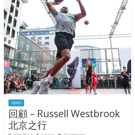
NEWS
回顧 – Russell Westbrook
北京之行
2018-08-14
Laceup
0 Comments