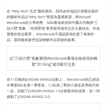
在
“Why Not?
北京
”
藝術展內，四件由本地設計師親自創作
的藝術作品以
“Why Not?”
態度為靈感來源，將
Russell
Westbrook
的大學經歷、
NBA
賽場表現與中國古代戰神
“
三
頭六臂
”
形象、
“
街球聖地
”
東單籃球場等北京元素結合。
作為
展覽的首位觀眾，
Westbrook
不僅認真地欣賞了每個作
品，
還與藝術家們交談瞭解作品背後的故事。
以“三頭六臂”形象展現Westbrook賽場全能表現的雕
塑“3D King”成功吸引注意
在
11
日晚的
JORDAN WINGS
企劃上，
Westbrook
與已經高
中畢業的
6
名第一季學員、
12
名第二
季的小朋友及學校代表
一起，回顧了
JORDAN WINGS 1.0
企劃取得的成果，並一同
啟動了
JORDAN WINGS 2.0
。