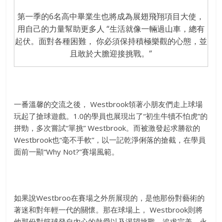
第一季的6名高中畢業生也將成為展翅飛翔項目大使，
用自己的力量幫助更多人 “生活就像一輛過山車，總有
起伏。面對各種困難， 你必須保持積極樂觀的心態，並
且敢於大膽迎接挑戰。”
一番溫馨的交流之後， Westbrook領著小朋友們走上球場
玩起了搶球遊戲。1.0的學員也展現出了“初生牛犢不怕虎”的
拼勁，多次嘗試“單挑” Westbrook。而被激發起求勝欲的
Westbrook也“毫不手軟”，以一記乾淨俐落的搶截，在學員
面前一顯“Why Not?”賽場風範。
如果說
Westbroo
在賽場之外所展現的，
是他那份對藝術的
著迷和對年輕一代的關懷。那在球場上，
Westbrook
則將
他那份對籃球發自內心的熱愛以及渴望挑戰
、追求完美、永