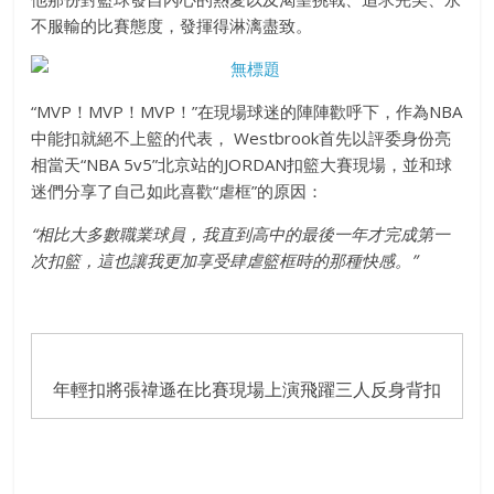
不服輸的比賽態度，發揮得淋漓盡致。
“MVP！MVP！MVP！”在現場球迷的陣陣歡呼下，作為NBA
中能扣就絕不上籃的代表， Westbrook首先以評委身份亮
相當天“NBA 5v5”北京站的JORDAN扣籃大賽現場，並和球
迷們分享了自己如此喜歡“虐框”的原因：
“
相比大多數職業球員，我直到高中的最後一年才完成第一
次扣籃，這也讓我更加享受肆虐籃框時的那種快感。
”
年輕扣將張禕遜在比賽現場上演飛躍三人反身背扣