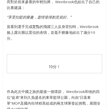
而對於前來參賽的年輕扣將， Westbrook也給出了自己的
比賽建議：
“
享受扣籃的樂趣，盡情發揮創意就好。
”
當看到選手完成驚豔的飛躍三人反身背扣時，Westbrook
臉上露出難以置信的表情，並毫不猶豫地給出了滿分10
分。
10分！
作為此次中國之旅的最後一個環節，
Westbrook
和他的四
位
“
徒弟
”
來到久負盛名的東單籃球公
園，向由
“
日落東
單
”MOP
及國內街球精英組成的兩支球隊發起挑
戰，展開全
場
4V4
的比拼。