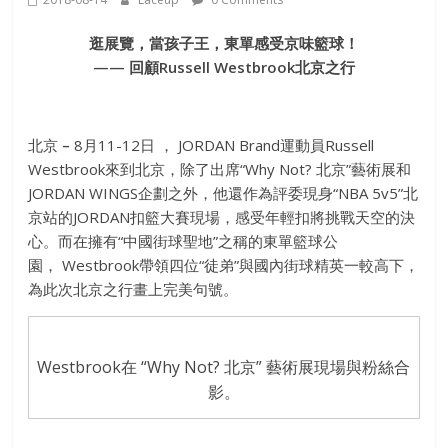
逛展覽，當孩子王，東單感受京味籃球！
—— 回顧Russell Westbrook北京之行
北京
–
8
月
11-12
日 ，
JORDAN Brand
運動員
Russell
Westbrook
來到北京，除了出席
“Why Not?
北京
”
藝術展和
JORDAN WINGS
企劃之外，他還作為評委現身
“NBA 5v5”
北
京站的
JORDAN
扣籃大賽現場，
感受年輕扣將挑戰天空的決
心。而在擁有
“
中國街球聖地
”
之稱的東
單籃球公
園，
Westbrook
帶領四位
“
徒弟
”
與國內街球精英一較高下，
為此次北京之行畫上完美句號。
Westbrook在 “Why Not? 北京” 藝術展現場與粉絲合
影。