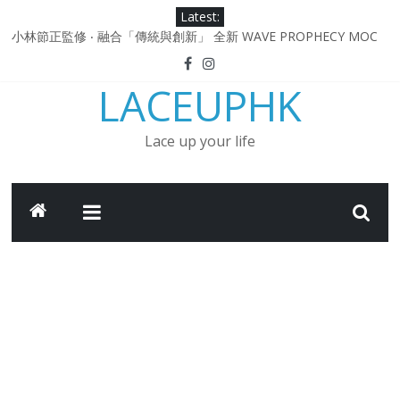
Skip
Latest:
to
小林節正監修 ‧ 融合「傳統與創新」 全新 WAVE PROPHECY MOC
content
鞋款登場！
Under Armour Curry 12最新簽名鞋升級登場 Curry USA 夢幻配色
LACEUPHK
延續奧運男籃熱話 同場加映．足踏Curry宇宙．別注版Curry Tour 中
國行系列登場
Under Armour Curry 11及 Curry 4 Retro「Championship
Lace up your life
Mindset」 保持爭勝之心 爭標路上永不止步
由 Black Excellence 重新定義藝術時代單色調的影響力 New
Balance x Joe Freshgoods MADE in USA 990v4
日本東京都創作分部提案 NEW BALANCE / TOKYO DESIGN
STUDIO ML610 SLIP-ON