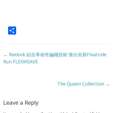
S
h
ar
e
←
Reebok 結合革命性編織技術 推出全新Floatride
Run FLEXWEAVE
The Queen Collection
→
Leave a Reply