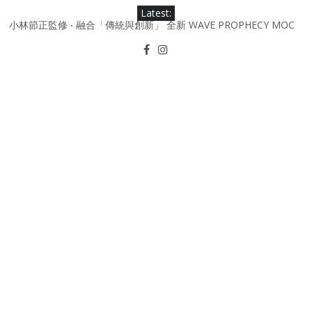
Skip
Latest:
to
小林節正監修 ‧ 融合「傳統與創新」 全新 WAVE PROPHECY MOC
content
鞋款登場！
Under Armour Curry 12最新簽名鞋升級登場 Curry USA 夢幻配色
延續奧運男籃熱話 同場加映．足踏Curry宇宙．別注版Curry Tour 中
國行系列登場
Under Armour Curry 11及 Curry 4 Retro「Championship
Mindset」 保持爭勝之心 爭標路上永不止步
由 Black Excellence 重新定義藝術時代單色調的影響力 New
Balance x Joe Freshgoods MADE in USA 990v4
日本東京都創作分部提案 NEW BALANCE / TOKYO DESIGN
STUDIO ML610 SLIP-ON