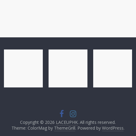
Copyright © 2026
LACEUPHK
. All rights reserved.
Theme: ColorMag by
ThemeGrill
. Powered by
WordPress
.