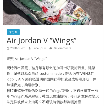
未分類
Air Jordan V “Wings”
2018-06-26
LaceupOK
0 Comments
諜照 Air Jordan V “Wings”
現時流出諜照，鞋身印有類似芝加哥街頭藝術插畫、建築
物，望落以為係自己 custom made；鞋舌內有”WINGS”
logo ，AJ V 經典嘅透明網面同鞋帶扣就改成羽毛形狀，仲
加埋夜光，夠曬特別。
暫時未確認依款係咪新一代 “Wings”鞋款，不過根據前一兩
年 “Wings” 系列經驗，鞋面玩擦油技術，今代究竟係改變玩
法定抑或係未上油呢？不過現時個款都夠曬搶眼……