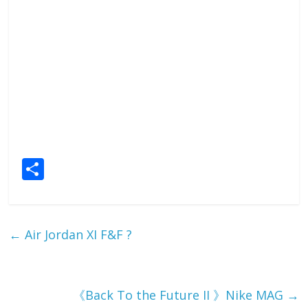
S
h
ar
e
←
Air Jordan XI F&F ?
《Back To the Future II 》Nike MAG
→