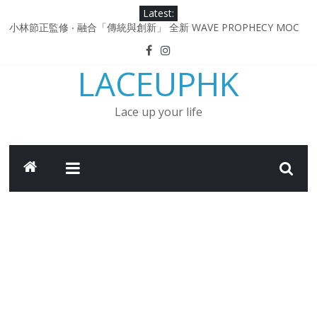
Skip
Latest:
to
小林節正監修 ‧ 融合「傳統與創新」 全新 WAVE PROPHECY MOC
content
鞋款登場！
Under Armour Curry 12最新簽名鞋升級登場 Curry USA 夢幻配色
LACEUPHK
延續奧運男籃熱話 同場加映．足踏Curry宇宙．別注版Curry Tour 中
國行系列登場
Under Armour Curry 11及 Curry 4 Retro「Championship
Lace up your life
Mindset」 保持爭勝之心 爭標路上永不止步
由 Black Excellence 重新定義藝術時代單色調的影響力 New
Balance x Joe Freshgoods MADE in USA 990v4
日本東京都創作分部提案 NEW BALANCE / TOKYO DESIGN
STUDIO ML610 SLIP-ON