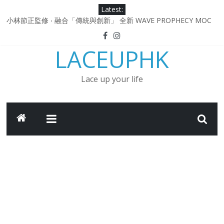
Skip
Latest:
to
小林節正監修 ‧ 融合「傳統與創新」 全新 WAVE PROPHECY MOC
content
鞋款登場！
Under Armour Curry 12最新簽名鞋升級登場 Curry USA 夢幻配色
LACEUPHK
延續奧運男籃熱話 同場加映．足踏Curry宇宙．別注版Curry Tour 中
國行系列登場
Under Armour Curry 11及 Curry 4 Retro「Championship
Lace up your life
Mindset」 保持爭勝之心 爭標路上永不止步
由 Black Excellence 重新定義藝術時代單色調的影響力 New
Balance x Joe Freshgoods MADE in USA 990v4
日本東京都創作分部提案 NEW BALANCE / TOKYO DESIGN
STUDIO ML610 SLIP-ON