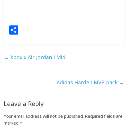
S
h
ar
e
←
Xbox x Air Jordan I Mid
Adidas Harden MVP pack
→
Leave a Reply
Your email address will not be published.
Required fields are
marked
*