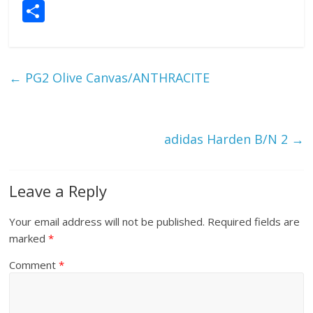
S
h
ar
e
←
PG2 Olive Canvas/ANTHRACITE
adidas Harden B/N 2
→
Leave a Reply
Your email address will not be published.
Required fields are
marked
*
Comment
*