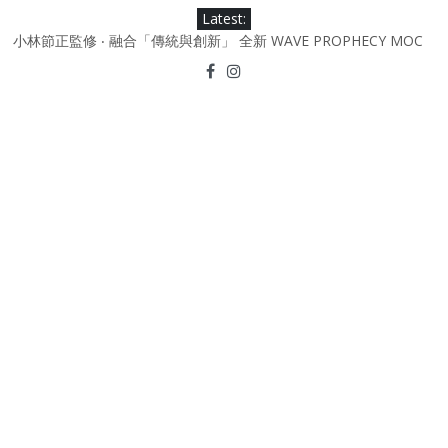
Skip
Latest:
to
小林節正監修 ‧ 融合「傳統與創新」 全新 WAVE PROPHECY MOC
content
鞋款登場！
Under Armour Curry 12最新簽名鞋升級登場 Curry USA 夢幻配色
延續奧運男籃熱話 同場加映．足踏Curry宇宙．別注版Curry Tour 中
國行系列登場
Under Armour Curry 11及 Curry 4 Retro「Championship
Mindset」 保持爭勝之心 爭標路上永不止步
由 Black Excellence 重新定義藝術時代單色調的影響力 New
Balance x Joe Freshgoods MADE in USA 990v4
日本東京都創作分部提案 NEW BALANCE / TOKYO DESIGN
STUDIO ML610 SLIP-ON