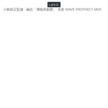
Skip
Latest:
to
小林節正監修 ‧ 融合「傳統與創新」 全新 WAVE PROPHECY MOC
content
鞋款登場！
Under Armour Curry 12最新簽名鞋升級登場 Curry USA 夢幻配色
延續奧運男籃熱話 同場加映．足踏Curry宇宙．別注版Curry Tour 中
國行系列登場
Under Armour Curry 11及 Curry 4 Retro「Championship
Mindset」 保持爭勝之心 爭標路上永不止步
由 Black Excellence 重新定義藝術時代單色調的影響力 New
Balance x Joe Freshgoods MADE in USA 990v4
日本東京都創作分部提案 NEW BALANCE / TOKYO DESIGN
STUDIO ML610 SLIP-ON