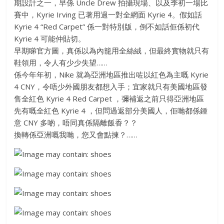
期設計之一，早係 Uncle Drew 拍攝現場、以及季初一場比
賽中，Kyrie Irving 已著用過一對全網面 Kyrie 4。假如話
Kyrie 4 “Red Carpet” 係一對特別版，倒不如話佢係初代
Kyrie 4 可能仲貼切。
早期睇官方圖，真係以為內籠用全絲絨，但最終實物就只有
鞋領用，令人有少少失望……
係今年年初，Nike 就為亞洲地區推出咗以紅色為主嘅 Kyrie
4 CNY，令唔少外國朋友都
想入手；宜家就只有美國地區發
售全紅色 Kyrie 4 Red Carpet ，彌補返之前只得亞洲地區
先有嘅全紅色 Kyrie 4 ，但問過返部分美國人，佢哋都係鍾
意 CNY 多啲，唔同真係隔離飯香？？
換轉係亞洲嘅我哋，您又會點揀？……