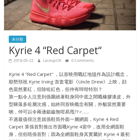
未分類
Kyrie 4 “Red Carpet“
2018-05-22
LaceupOK
0 Comments
Kyrie 4 “Red Carpet“ ，以首映用嘅紅地毯作為設計概念，
順勢預祝 Kyrie Irving 首套電影《Uncle Drew》上映，顔
色當然要紅，但除咗紅色，佢仲有咩咁特別？
第一點令人注意到係圍繞著鞋身同中底之間嘅橡膠漆皮，外
型睇落多咗層次感，始終同首映概念有關，外貌當然重要
啲，仲可以令兩邊鋸齒無咁易甩
??‍♂️
……
不過最值得注意就係鞋筒外面一層網面，Kyrie 4 Red
Carpet 算係首對推出市面嘅Kyrie 4當中，改用全網面鞋
身，但佢唔係首對；因為全網面鞋身其實屬於 Kyrie 4 最初