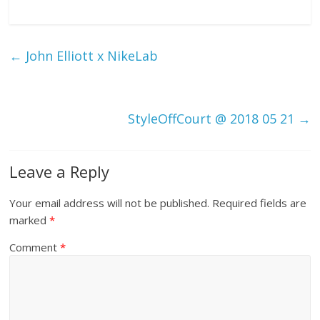
h
ar
e
←
John Elliott x NikeLab
StyleOffCourt @ 2018 05 21
→
Leave a Reply
Your email address will not be published.
Required fields are
marked
*
Comment
*