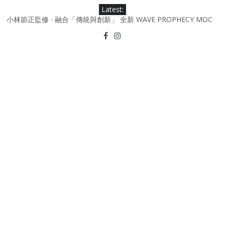
Skip
Latest:
to
小林節正監修 ‧ 融合「傳統與創新」 全新 WAVE PROPHECY MOC
content
鞋款登場！
Under Armour Curry 12最新簽名鞋升級登場 Curry USA 夢幻配色
延續奧運男籃熱話 同場加映．足踏Curry宇宙．別注版Curry Tour 中
國行系列登場
Under Armour Curry 11及 Curry 4 Retro「Championship
Mindset」 保持爭勝之心 爭標路上永不止步
由 Black Excellence 重新定義藝術時代單色調的影響力 New
Balance x Joe Freshgoods MADE in USA 990v4
日本東京都創作分部提案 NEW BALANCE / TOKYO DESIGN
STUDIO ML610 SLIP-ON