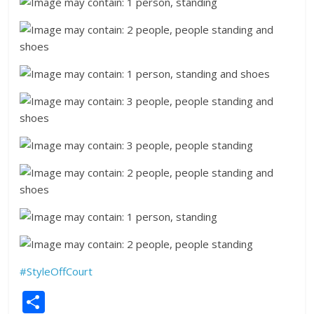
#
StyleOffCourt
S