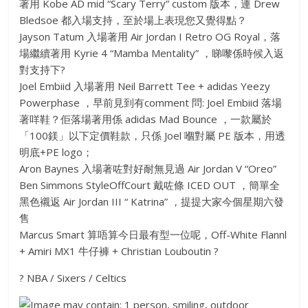
著用 Kobe AD mid “Scary Terry” custom 版本，連 Drew
Bledsoe 都入場支持，至於場上表現您又覺得點？
Jayson Tatum 入場著用 Air Jordan I Retro OG Royal，落
場繼續著用 Kyrie 4 “Mamba Mentality” ，睇嚟係時候入返
對支持下
?
Joel Embiid 入場著用 Neil Barrett Tee + adidas Yeezy
Powerphase ，早前見到有comment 問: Joel Embiid 落場
著咩鞋？佢落場著用係 adidas Mad Bounce ，一款屬於
「100鎂」以下定價鞋款，只係 Joel 嗰對屬 PE 版本，用透
明底+PE logo；
Aron Baynes 入場著咗對好耐無見過 Air Jordan V “Oreo”
Ben Simmons StyleOffCourt 戴咗條 ICED OUT ，簡單全
黑色襯返 Air Jordan III “ Katrina” ，提提大家今個星期六發
售
Marcus Smart 算唔算今日最有型一位呢，Off-White Flannl
+ Amiri MX1 牛仔褲 + Christian Louboutin
?
?
NBA / Sixers / Celtics