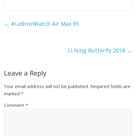
h
ar
e
←
#LeBronWatch Air Max 95
Li-Ning Butterfly 2018
→
Leave a Reply
Your email address will not be published.
Required fields are
marked
*
Comment
*