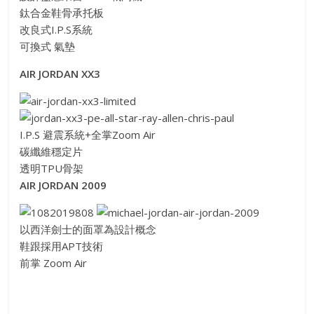
鈦合金鞋骨承托板
改良式I.P.S系統
可換式 氣墊
AIR JORDAN XX3
I.P.S 避震系統+全掌Zoom Air
碳纖維穩定片
透明TPU骨架
AIR JORDAN 2009
以西洋劍士的面罩為設計概念
鞋跟採用APT技術
前掌 Zoom Air