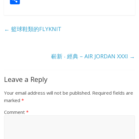
h
ar
e
←
籃球鞋類的FLYKNIT
嶄新 ‧ 經典 – AIR JORDAN XXXI
→
Leave a Reply
Your email address will not be published.
Required fields are
marked
*
Comment
*