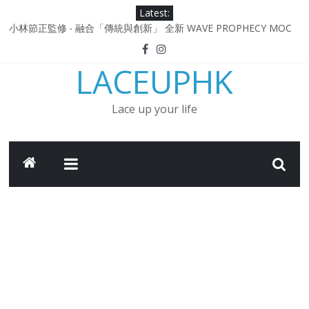
Skip
Latest:
to
小林節正監修 ‧ 融合「傳統與創新」 全新 WAVE PROPHECY MOC
content
鞋款登場！
Under Armour Curry 12最新簽名鞋升級登場 Curry USA 夢幻配色
LACEUPHK
延續奧運男籃熱話 同場加映．足踏Curry宇宙．別注版Curry Tour 中
國行系列登場
Under Armour Curry 11及 Curry 4 Retro「Championship
Lace up your life
Mindset」 保持爭勝之心 爭標路上永不止步
由 Black Excellence 重新定義藝術時代單色調的影響力 New
Balance x Joe Freshgoods MADE in USA 990v4
日本東京都創作分部提案 NEW BALANCE / TOKYO DESIGN
STUDIO ML610 SLIP-ON