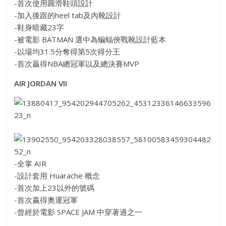
-首次使用圓滑鞋頭設計
-加入後跟的heel tab及內靴設計
-鞋身暗藏23字
-被電影 BATMAN 選中為蝙蝠俠戰靴設計藍本
-以場均31.5分奪得第5次得分王
-首次贏得NBA總冠軍以及總決賽MVP
AIR JORDAN VII
-全掌 AIR
-設計套用 Huarache 概念
-首次加上23以外的號碼
-首次嬴得奧運冠軍
-曾經於電影 SPACE JAM 中穿著過之一