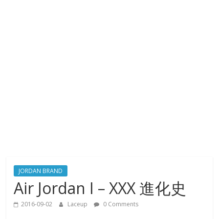
JORDAN BRAND
Air Jordan I – XXX 進化史
2016-09-02
Laceup
0 Comments