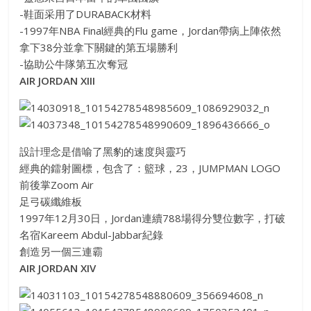
-鞋面采用了DURABACK材料
-1997年NBA Final經典的Flu game，Jordan帶病上陣依然
拿下38分並拿下關
鍵的第五場勝利
-協助公牛隊第五次奪冠
AIR JORDAN XIII
設計理念是借喻了黑豹的速度與靈巧
經典的鐳射圖標，包含了：籃球，23，JUMPMAN LOGO
前後掌Zoom Air
足弓碳纖維板
1997年12月30日，Jordan連續788場得分
雙位數字，打破
名宿Kareem Abdul-Jabbar紀錄
創造另一個三連霸
AIR JORDAN XIV