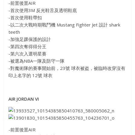
-前置後置AIR
-首次使用3M 反光鞋舌及透明鞋底
-首次使用鞋帶扣
-以二次大戰時期戰鬥機 Mustang Fighter Jet 設計 shark
teeth
-加強足踝保護的設計
-第四次奪得得分王
-第六次入選明星賽
-被選為NBA一隊及防守一隊
-對魔術隊的賽事開始前，23號 球衣被盗，被臨時改穿沒有
印上名字的 12號 球衣
AIR JORDAN VI
-前置後置AIR