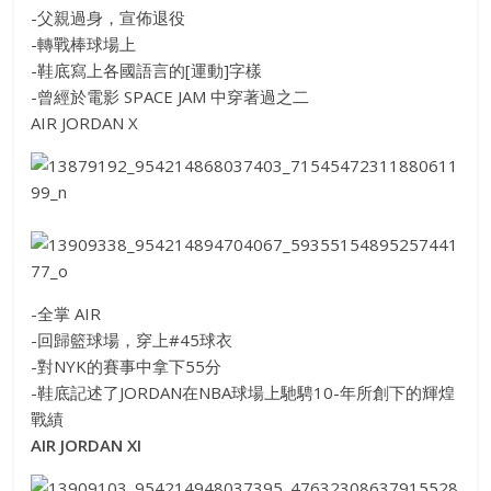
-父親過身，宣佈退役
-轉戰棒球場上
-鞋底寫上各國語言的[運動]字樣
-曾經於電影 SPACE JAM 中穿著過之二
AIR JORDAN X
-全掌 AIR
-回歸籃球場，穿上#45球衣
-對NYK的賽事中拿下55分
-鞋底記述了JORDAN在NBA球場上馳騁10-年所
創下的輝煌
戰績
AIR JORDAN XI