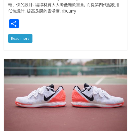
輕、快的設計, 編織材質大大降低鞋款重量, 而從第四代起改用
低筒設計, 提高足踝的靈活度, 但Curry
S
h
Read more
ar
e