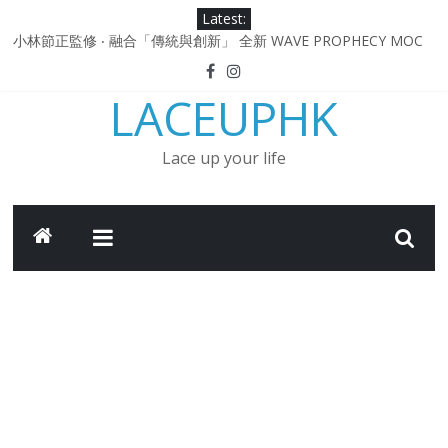
Skip
Latest:
to
日本東京都創作分部提案 NEW BALANCE / TOKYO DESIGN
content
STUDIO ML610 SLIP-ON
小林節正監修 ‧ 融合「傳統與創新」 全新 WAVE PROPHECY MOC
LACEUPHK
鞋款登場！
Under Armour Curry 12最新簽名鞋升級登場 Curry USA 夢幻配色
延續奧運男籃熱話 同場加映．足踏Curry宇宙．別注版Curry Tour 中
Lace up your life
國行系列登場
Under Armour Curry 11及 Curry 4 Retro「Championship
Mindset」 保持爭勝之心 爭標路上永不止步
由 Black Excellence 重新定義藝術時代單色調的影響力 New
Balance x Joe Freshgoods MADE in USA 990v4