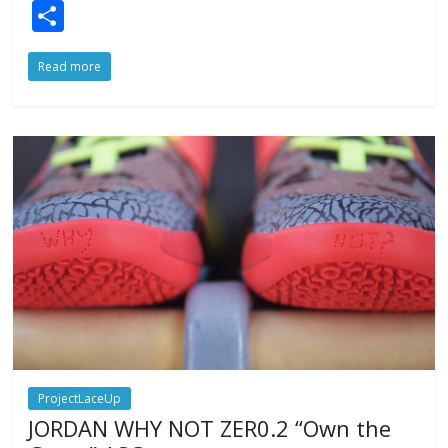
S
h
Read more
ar
e
ProjectLaceUp
JORDAN WHY NOT ZER0.2 “Own the