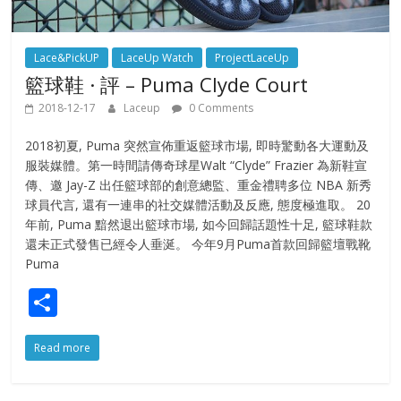
Lace&PickUP
LaceUp Watch
ProjectLaceUp
籃球鞋 · 評 – Puma Clyde Court
2018-12-17
Laceup
0 Comments
2018初夏, Puma 突然宣佈重返籃球市場, 即時驚動各大運動及
服裝媒體。第一時間請傳奇球星Walt “Clyde” Frazier 為新鞋宣
傳、邀 Jay-Z 出任籃球部的創意總監、重金禮聘多位 NBA 新秀
球員代言, 還有一連串的社交媒體活動及反應, 態度極進取。 20
年前, Puma 黯然退出籃球市場, 如今回歸話題性十足, 籃球鞋款
還未正式發售已經令人垂涎。 今年9月Puma首款回歸籃壇戰靴
Puma
S
h
Read more
ar
e