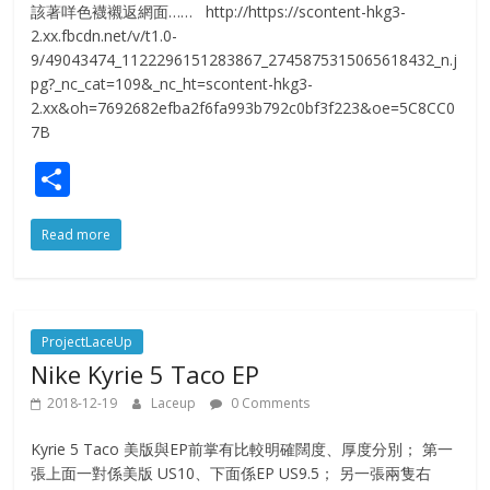
該著咩色襪襯返網面…… http://https://scontent-hkg3-
2.xx.fbcdn.net/v/t1.0-
9/49043474_1122296151283867_2745875315065618432_n.j
pg?_nc_cat=109&_nc_ht=scontent-hkg3-
2.xx&oh=7692682efba2f6fa993b792c0bf3f223&oe=5C8CC0
7B
S
h
Read more
ar
e
ProjectLaceUp
Nike Kyrie 5 Taco EP
2018-12-19
Laceup
0 Comments
Kyrie 5 Taco 美版與EP前掌有比較明確闊度、厚度分別； 第一
張上面一對係美版 US10、下面係EP US9.5； 另一張兩隻右