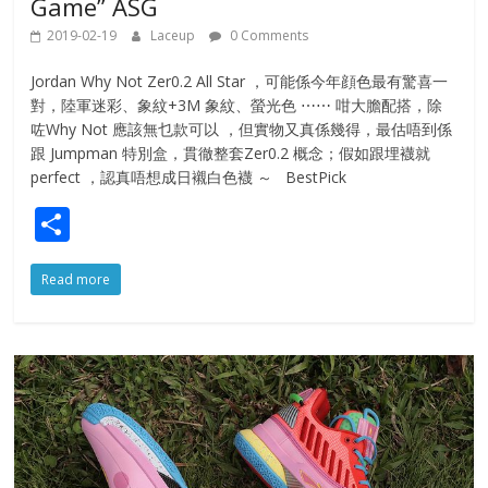
Game” ASG
2019-02-19
Laceup
0 Comments
Jordan Why Not Zer0.2 All Star ，可能係今年顔色最有驚喜一
對，陸軍迷彩、象紋+3M 象紋、螢光色 ⋯⋯ 咁大膽配搭，除
咗Why Not 應該無乜款可以 ，但實物又真係幾得，最估唔到係
跟 Jumpman 特別盒，貫徹整套Zer0.2 概念；假如跟埋襪就
perfect ，認真唔想成日襯白色襪 ～ BestPick
S
h
Read more
ar
e