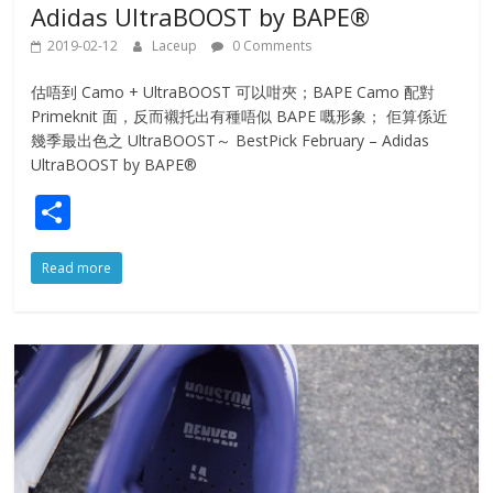
Adidas UltraBOOST by BAPE®
2019-02-12
Laceup
0 Comments
估唔到 Camo + UltraBOOST 可以咁夾；BAPE Camo 配對
Primeknit 面，反而襯托出有種唔似 BAPE 嘅形象； 佢算係近
幾季最出色之 UltraBOOST～ BestPick February – Adidas
UltraBOOST by BAPE®
S
h
Read more
ar
e