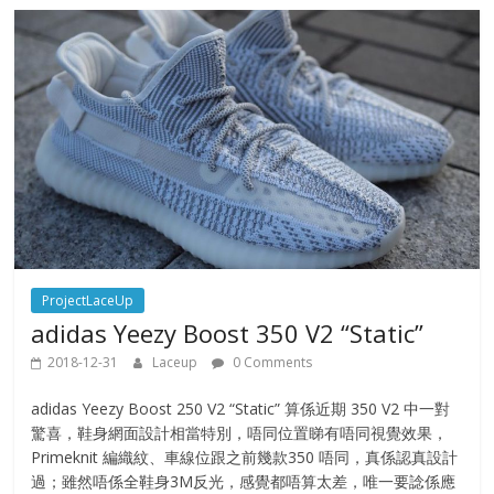
ProjectLaceUp
adidas Yeezy Boost 350 V2 “Static”
2018-12-31
Laceup
0 Comments
adidas Yeezy Boost 250 V2 “Static” 算係近期 350 V2 中一對
驚喜，鞋身網面設計相當特別，唔同位置睇有唔同視覺效果，
Primeknit 編織紋、車線位跟之前幾款350 唔同，真係認真設計
過；雖然唔係全鞋身3M反光，感覺都唔算太差，唯一要諗係應