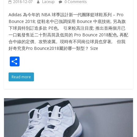
2018-12-07
Laceup
0 Comments
Adidas 為今年的 NBA 球季設計新一代團隊籃球鞋系列 – Pro
Bounce 2018; 從鞋名中已強調採用 Bounce 中底技術, 另為旗
下球員特別訂造多款 PE色, 引來較高注目度; 推出首兩個月已
一口氣發售近二十對高筒及低筒的 Pro Bounce 2018配色, 再配
合中線的定價、攻勢凌厲。現時有不同崗位球員也穿著, 但我
好奇究竟Pro Bounce2018屬於哪一類型？ Size
S
h
Read more
ar
e