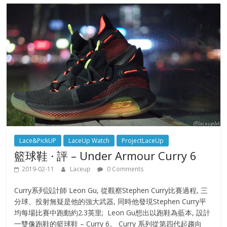
Lace&PickUP
LaceUp Watch
ProjectLaceUp
籃球鞋 · 評 – Under Armour Curry 6
2019-02-11
Laceup
0 Comments
Curry系列設計師 Leon Gu, 從觀察Stephen Curry比賽過程, 三
分球、投射無疑是他的強大武器, 同時他發現Stephen Curry平
均每場比賽中跑動約2.3英里; Leon Gu想出以跑鞋為藍本, 設計
一雙像跑鞋的籃球鞋 – Curry 6。 Curry 系列從第四代起趨向