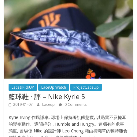
Lace&PickUP
LaceUp Watch
ProjectLaceUp
籃球鞋 · 評 – Nike Kyrie 5
2019-01-07
Laceup
0 Comments
Kyrie Irving 作風謙卑, 球場上保持著飢餓態度, 以迅雷不及掩耳
的變奏動作、迅間得分 , Humble and Hungry。這獨有的處事
態度, 曾驅使 Nike 的設計師 Leo Cheng 藉由捕蠅草的獨特獵食