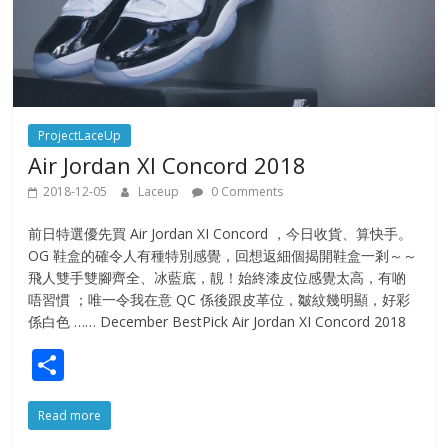
ProjectLaceUp
Air Jordan XI Concord 2018
2018-12-05
Laceup
0 Comments
前日特選優先買 Air Jordan XI Concord ，今日收貨、算快手。
OG 鞋盒的確令人有種特別感覺，回想返細個揭開鞋盒一剎～～
飛人雙手雙腳齊全、冰藍底，靚！始終漆皮位感覺太高，有啲
唔習慣 ；唯一令我在意 QC 係後跟皮革位，皺紋幾明顯，好彩
係白色 …… December BestPick Air Jordan XI Concord 2018
S
h
Read more
ar