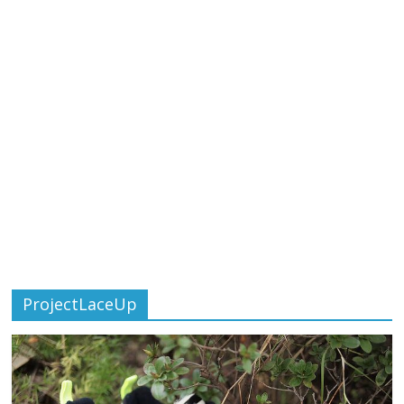
ProjectLaceUp