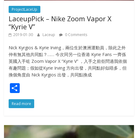
ProjectLaceUp
LaceupPick – Nike Zoom Vapor X
“Kyrie V”
2019-01-30
Laceup
0 Comments
Nick Kyrgios & Kyrie Irving，兩位生於澳洲運動員，除此之外
仲有無其他共同點？…… 今次同另一位香港 Kyrie Fans 一齊係
英國入手咗 Zoom Vapor X “Kyrie V” ，入手之前佢問過我依個
有趣問題；假如從Kyrie Irving 方向出發，共同點好似唔多，但
換個角度由 Nick Kyrgios 出發，共同點換成
S
h
Read more
ar
e