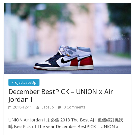
ProjectLaceUp
December BestPICK – UNION x Air
Jordan I
2018-12-11
Laceup
0 Comments
UNION Air Jordan I 未必係 2018 The Best AJ I 但佢絕對係我
哋 BestPick of The year December BestPICK – UNION x