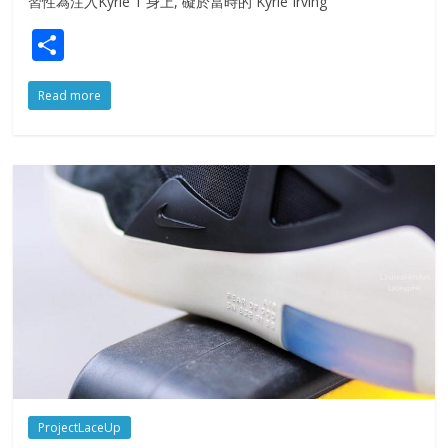
習性為注入Kyrie 1 身上, 礙於當時的 Kyrie Irving
S
h
Read more
ar
e
ProjectLaceUp