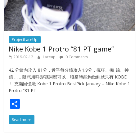
ProjectLaceUp
Nike Kobe 1 Protro “81 PT game”
2019-02-12
Laceup
0 Comments
42 分鐘內攻入 81分，近乎每分鐘攻入1.9分，瘋狂、痴_線、神
蹟 …… 隨您用咩形容詞都可以，喺當時能夠做到就只有 KOBE
！ 充滿回憶嘅 Kobe 1 Protro BestPick January – Nike Kobe 1
Protro “81 PT
S
h
Read more
ar
e