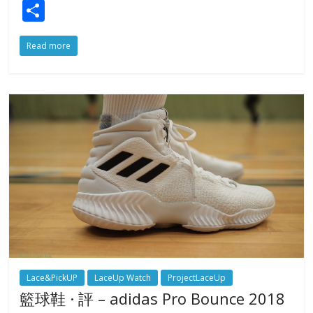
S
h
Read more
ar
e
Lace&PickUP
LaceUp Watch
ProjectLaceUp
籃球鞋 · 評 – adidas Pro Bounce 2018