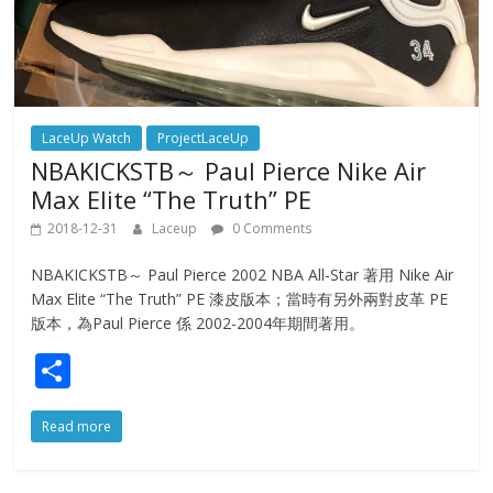
LaceUp Watch
ProjectLaceUp
NBAKICKSTB～ Paul Pierce Nike Air
Max Elite “The Truth” PE
2018-12-31
Laceup
0 Comments
NBAKICKSTB～ Paul Pierce 2002 NBA All-Star 著用 Nike Air
Max Elite “The Truth” PE 漆皮版本；當時有另外兩對皮革 PE
版本，為Paul Pierce 係 2002-2004年期間著用。
S
h
Read more
ar
e