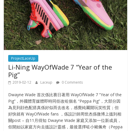
ProjectLaceUp
Li-Ning WayOfWade 7 “Year of the
Pig”
2019-02-12
Laceup
0 Comments
Dwayne Wade 首次係比賽日著用 WayOfWade 7 “Year of the
Pig”，外國體育媒體即時同佢改咗個名 “Peppa Pig”，大部分因
為見到顔色配搭真係好似而去改名，感覺純屬開玩笑性質；但
好快就有 WayOfWade fans ，係設計師周世杰係微博上搵到相
關post – 自11月得知 Dwayne Wade 家庭又添加一位新成員，
佢開始以家庭方向去搵設計靈感，最後選擇咗小豬佩奇（Peppa