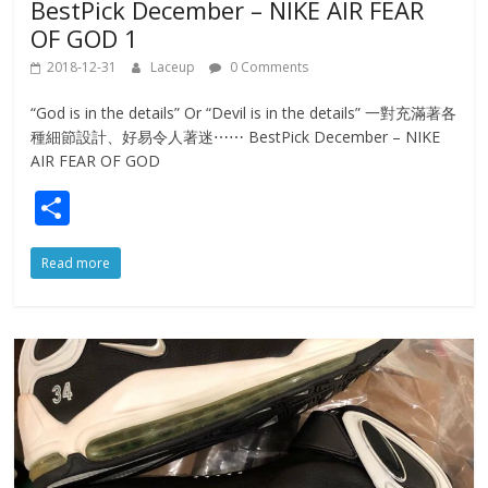
BestPick December – NIKE AIR FEAR
OF GOD 1
2018-12-31
Laceup
0 Comments
“God is in the details” Or “Devil is in the details” 一對充滿著各
種細節設計、好易令人著迷⋯⋯ BestPick December – NIKE
AIR FEAR OF GOD
S
h
Read more
ar
e