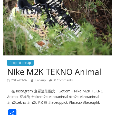
ProjectLaceUp
Nike M2K TEKNO Animal
2019-03-07
Laceup
0 Comments
在 Instagram 查看這則貼文 Got’em~ Nike M2K TEKNO
Animal 🦒🦓🐆 #nikem2kteknoanimal #m2kteknoanimal
#m2ktekno #m2k #又買 #laceuppick #laceup #laceuphk
S