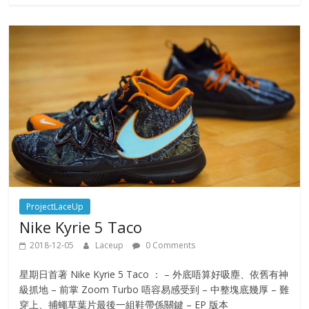
e
ProjectLaceUp
Nike Kyrie 5 Taco
2018-12-05
Laceup
0 Comments
星期日首著 Nike Kyrie 5 Taco ： – 外底唔算好吸塵、依舊有神
級抓地 – 前掌 Zoom Turbo 唔容易感受到 – 中整塊底幾厚 – 難
穿上、捕蠅草葉片最後一組鞋帶係關鍵 – EP 版本