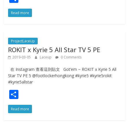
h
Read more
ar
e
ProjectLaceUp
ROKIT x Kyrie 5 All Star TV 5 PE
2019-03-05
Laceup
0 Comments
在 Instagram 查看這則貼文 Got’em ~ ROKIT x Kyrie 5 All
Star TV PE 5 @footlockerhongkong #kyrie5 #kyrie5rokit
#kyrie5allstar
S
h
Read more
ar
e