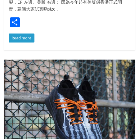
腳，EP 左邊、美版 右邊； 因為今年起有美版係香港正式開
賣，建議大家試真啲size 。
S
h
Read more
ar
e